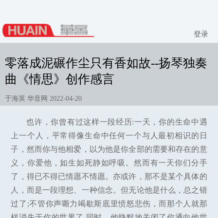
登录
零落成泥碾作尘只有香如故--扬琴独奏
曲《情思》创作感言
于海英 华音网 2022-04-20
也许，你曾有过这样一段经历:一天，你的生命中遇
上一个人，平常得像生命中任何一个与人最初相识的日
子，然而你与他相爱，以为他是你全部的需要和存在的意
义，你爱他，如生如死静如呼吸。然而有一天你们分手
了，得已不得已情愿不情愿。亦或许，那不是某个具体的
人，而是一段理想、一种信念。但无论他是什么，总之错
过了;不管你声嘶力竭歇斯底里愤怒悲伤，而那个人就那
样消失于你的世界了,同时，他静默地关闭了你通向他世