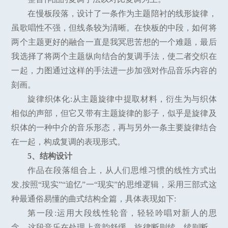
在慢板段落，设计了一条作为主题陪衬的线形旋律，
虽歌唱性不强，但线条较为清晰。在快板的中段，如何将
两个主题更好的融合一直是我冥思苦想的一个难题，最后
我选择了将两个主题纵向结合的复调手法，使二者交织在
一起，力图通过这样的手法进一步加强对作品音乐内容的
刻画。
旋律织体化:从主题旋律中提取材料，衍生为与织体
相似的声部，但它又带有主题旋律的影子，似乎是旋律及
织体的一种中介的音乐形态，再与另外一条主要旋律结合
在一起，构成复调的表现形式。
5、结构设计
作品在段落组合上，从人们思维习惯的线性方式出
发,按照“现实”“追忆”一“现实”的思维逻辑，采用三部式这
种最通俗易懂的曲式结构全篇，具体表现如下:
第一段:运用大段线性轮音，轻轻吟唱对新人的思
念。这段音乐在处理上意韵舒缓、旋律断则续、续则断，