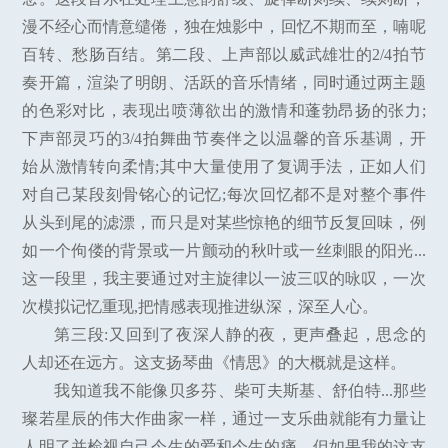
漫不经心而情意缱倦，独在烛影中，回忆不期而至，喃呢
百转、愁肠百结。第二段、上声部以威武雄壮的2/4拍节
奏开篇，渲染了明朗、活跃的音乐情绪，同时通过两主题
的色彩对比，表现出喷薄欲出的激情和蓬勃昂扬的张力;
下声部灵巧的3/4拍舞曲节奏伴之以温馨的音乐基调，开
始从激情转向柔情;其中大量使用了复调手法，正如人们
对自己某段刻骨铭心的记忆;每次回忆都不是对整个事件
从头到尾的滤漂，而只是对某些惊艳的细节反复回味，例
如一个佝偻的背景或一片颤动的秋叶或一丝刺眼的阳光...
这一段里，我主要通过对主旋律以一波三叹的咏叹，一次
次模拟记忆重现,把情感表现推进纵深，深至人心。
第三段:又回到了夜深人静的夜，更声叠起，思念的
人却还在远方。这支扬琴曲《情思》的大概就是这样。
我知道我不能像贝多芬、柴可夫斯基、舒伯特...那些
璨若星辰的伟大作曲家一样，通过一支乐曲就能有力量让
人明了并检视自己今生的爱和今生的痛。但如果我的这支