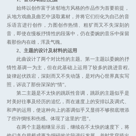
始终以创作富于浓郁地方风格的作品作为首要前提，
从地方戏曲及曲艺中汲取素材，并将它们衍化为自己的音
乐语言进行创作，力图创作热情、粗犷而又不失深刻的
音，即使在慢板抒情性的段落中，仍在委婉的音乐中保留
着那份内在雄，浑及气魄。
2、主题的设计及材料的运用
此曲设计了两个对比性的主题。第一主题以委婉的抒
情性基调一为主，但在此基础上运用了较多的跳进音程,
旋律起伏跌宕，深刻而又不失动荡，是对内心世界真实写
照，诉说了那份深深的“情”。
第二主题是不太快的跳跃性音调，跳跃的主题似乎是
对美好往事及经历的追忆，而在速度上的安排以及调式、
和声的运用，使这种向上的基调似乎又显得不够彻底增添
了些许惆怅和伤感。体现了这里的“思”。
在两个主题相继呈示后，继续在不太快的速度下，将
他们各自裁截成更为细碎的片段进行发展，并时常穿插出