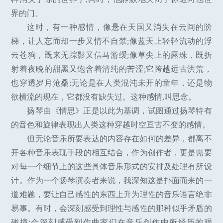
界的门。
这时，有一种感情，像悬在天国又消失在云间的阶
梯，让人忘而却一步又情不自禁;像蓝天上轻轻流动的浮
云苍狗，既来无踪影又信马游缓;像草尖上的露珠，既折
射着夜晚的甜黑又饱含着清纯的苦涩;它跨越远古洪荒，
也穿透岁月沧桑;无论是在人类混沌未开的童年，还是物
欲横流的现在，它都没有缺失过。这种感情,叫思念。
扬琴曲《情思》正是以此为基调，试图通过扬琴特有
的音色和旋律表现出人类这种穿越时空亘古不变的感情。
但无论音乐所要表达的内容存在如何的差异，都离不
开各种音乐表现手段的相互结合，作为创作者，更是需要
对每一个细节上的这些具体音乐形式的安排及处理有所设
计。作为一个扬琴演奏者来说，我深知这是扑面而来的一
道难题，要让自己感性的东西上升为理性的音乐语言绝非
易事。有时，会深刻感受到理性与感性的那种似乎矛盾的
碰撞;会深刻感受到作曲家们在音乐创作中所经历的艰