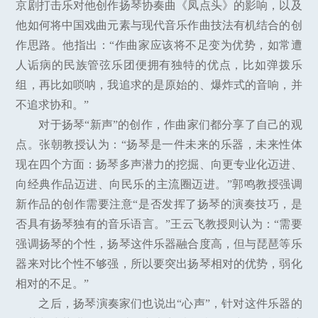
京剧打击乐对他创作扬琴协奏曲《凤点头》的影响，以及
他如何将中国戏曲元素与现代音乐作曲技法有机结合的创
作思路。他指出：“作曲家应该将不足变为优势，如常遭
人诟病的民族管弦乐团便拥有独特的优点，比如弹拨乐
组，再比如唢呐，我追求的是原始的、爆炸式的音响，并
不追求协和。”
对于扬琴“新声”的创作，作曲家们都分享了自己的观
点。张朝教授认为：“扬琴是一件未来的乐器，未来性体
现在四个方面：扬琴多声潜力的挖掘、向更专业化迈进、
向经典作品迈进、向民乐的主流圈迈进。”郭鸣教授强调
新作品的创作需要注意“是否发挥了扬琴的演奏技巧，是
否具有扬琴独有的音乐语言。”王云飞教授则认为：“需要
强调扬琴的个性，扬琴这件乐器融合度高，但与琵琶等乐
器来对比个性不够强，所以要突出扬琴相对的优势，弱化
相对的不足。”
之后，扬琴演奏家们也说出“心声”，针对这件乐器的