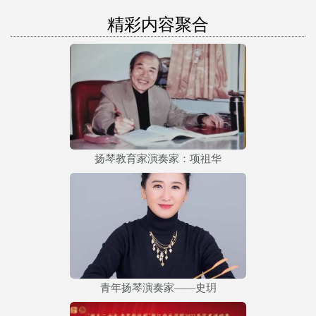
精彩内容聚合
扬琴教育家演奏家：项祖华
青年扬琴演奏家——史玥