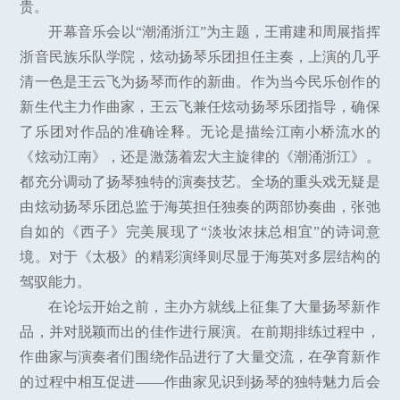
贵。
开幕音乐会以“潮涌浙江”为主题，王甫建和周展指挥
浙音民族乐队学院，炫动扬琴乐团担任主奏，上演的几乎
清一色是王云飞为扬琴而作的新曲。作为当今民乐创作的
新生代主力作曲家，王云飞兼任炫动扬琴乐团指导，确保
了乐团对作品的准确诠释。无论是描绘江南小桥流水的
《炫动江南》，还是激荡着宏大主旋律的《潮涌浙江》。
都充分调动了扬琴独特的演奏技艺。全场的重头戏无疑是
由炫动扬琴乐团总监于海英担任独奏的两部协奏曲，张弛
自如的《西子》完美展现了“淡妆浓抹总相宜”的诗词意
境。对于《太极》的精彩演绎则尽显于海英对多层结构的
驾驭能力。
在论坛开始之前，主办方就线上征集了大量扬琴新作
品，并对脱颖而出的佳作进行展演。在前期排练过程中，
作曲家与演奏者们围绕作品进行了大量交流，在孕育新作
的过程中相互促进——作曲家见识到扬琴的独特魅力后会