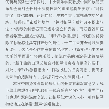
优势与劣势进行了探讨。中央音乐学院教授中国民族管弦
乐学会黄河会长对于演奏技法的训练也提出要求：“能快
能慢、能强能弱、运用自如、左右全能，重视基本功的训
练、加强心理素质的培养。”并对扬琴今后的改革提出想
法：“扬琴的制音器现已逐步设立和完善，而泛音器和压
音器希望也能逐步实现。”李玲玲教授提到：“我们的优势
除了颗粒感还具有打击乐的属性，十二半音齐全可以演奏
多调性，这也是令作曲家惊喜的地方。但扬琴作为中国民
族乐器里面最年轻的乐器，传统作品的积淀是比较薄弱
的。”新作曲的出现必然会对扬琴演奏者有更高的要求。
对此，李玲玲教授指出：“打破以往的演奏习惯，提高多
元音乐的把握能力，提高多种形式的演奏能力。”
本次中国扬琴高端论坛活动的开展有着双重意义：线
下线上的观众们得以倾听一线音乐家的“心声”；业界同行
们也进行双向深度交流，让扬琴艺术深入人心，引领扬琴
持续地走在焕发“新声”的道路上。