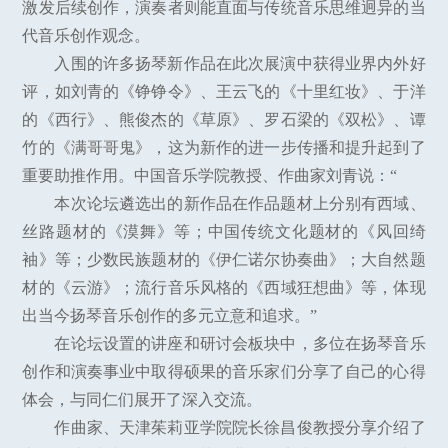
激发后续创作，演奏者则能直面与传统音乐思维迥异的当
代音乐创作观念。
入围的许多扬琴新作品在此次展演中获得业界内外好
评，如刘青的《铮铮令》、王云飞的《十里红妆》、于洋
的《西行》、熊俊杰的《草原》、罗石梁的《双松》、谭
竹的《满哥哥鬼》，这为新作的进一步传播和提升起到了
重要助推作用。中国音乐学院教授、作曲家刘青说：“
本次论坛遴选出的新作品在作品题材上分别有西域、
丝路题材的《漠舞》等；中国传统文化题材的《风回绮
袖》等；少数民族题材的《伊仁诺尔协奏曲》；大自然题
材的《云游》；流行音乐风格的《西域狂想曲》等，体现
出当今扬琴音乐创作的多元立意和追求。”
在论坛设置的讲座和研讨会板块中，多位在扬琴音乐
创作和演奏事业中取得硕果的音乐家们分享了自己的心得
体会，与同仁们展开了深入交流。
作曲家、天津茱莉亚学院院长徐昌俊教授分享介绍了