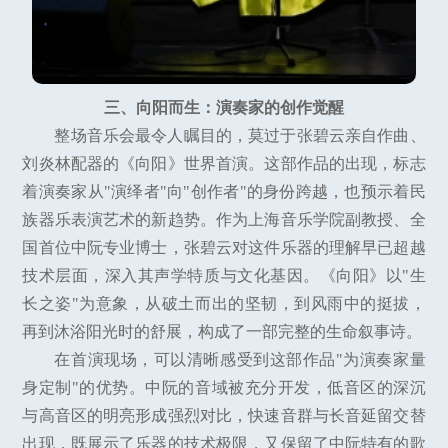
三、向阳而生：演奏家的创作觉醒
整场音乐会最令人瞩目的，莫过于张碧云亲自作曲、
刘炎林配器的《向阳》世界首演。这部作品的出现，标志
着演奏家从"演绎者"向"创作者"的身份跨越，也预示着民
族器乐表演艺术的新趋势。作为上海音乐学院副教授、全
国首位中阮专业博士，张碧云对这件乐器的理解早已超越
技术层面，深入其声学特质与文化基因。《向阳》以"生
长之姿"为意象，从破土而出的坚韧，到风雨中的挺拔，
再到沐浴阳光时的舒展，构成了一部完整的生命叙事诗。
在首演现场，可以清晰感受到这部作品"为演奏家量
身定制"的优势。中阮的音域被充分开发，低音区的深沉
与高音区的明亮形成强烈对比，快速音群与长音延留交替
出现，既展示了乐器的技术极限，又保留了中阮特有的歌