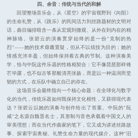
四、余音：传统与当代的和解
回望整场音乐会，从《星空》的宇宙视野到《向阳》
的生命礼赞，从《跳乐》的民间活力到丝路题材的文明对
话，曲目编排暗含一条从宏观到微观、从外在到内在的精
神脉络。张碧云的演奏贯穿始终的是一份"克制的热
烈"——她的技术毋庸置疑，但从不以炫技为目的；她的
情感充沛丰盈，但始终保持着古典的节制。这种演奏美
学，恰与中阮这件乐器的性格相契合：它不像琵琶那样锋
芒毕露，也不似古筝那般清亮张扬，而是以一种温润而坚
韧的方式，在乐队中确立自己的存在。
这场音乐会最终指向一个核心命题：在全球化与数字
化的当代，传统乐器如何既保持文化根性，又获得现代表
达？张碧云以她的演奏与创作给出了答案。中阮的"阮
咸"之名源自魏晋名士，其形制与音色承载着中国文人的
审美理想；而在当代作曲家的笔下，它又成为讲述丝路故
事、探索宇宙奥秘、礼赞生命力量的现代媒介。这种"旧