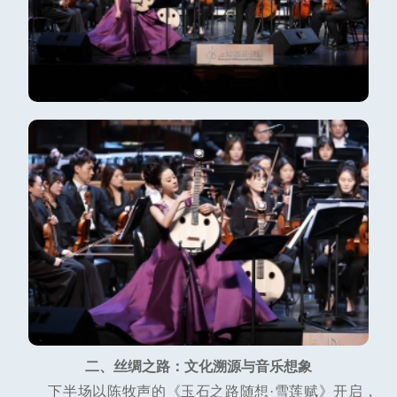
二、丝绸之路：文化溯源与音乐想象
下半场以陈牧声的《玉石之路随想·雪莲赋》开启，