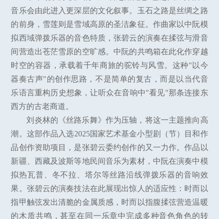
音乐会由此进入更深层的文化叙事。玉石之路是丝绸之路
的前身，雪莲则是雪域高原的圣洁象征。作曲家以中阮模
拟西域弹拨乐器的音色特质，张碧云的演奏在揉弦与滑音
间营造出苍茫雪原的空旷感。中阮的共鸣箱在此化作穿越
时空的容器，承载着千年商旅的驼铃与风雪。这种"以今
器奏古声"的创作思路，不是简单的复古，而是以当代音
乐语言重构历史想象，让听众在音响中"看见"那条连接东
西方的古老商道。
刘炎林的《丝路乐舞》作为压轴，将这一主题推向高
潮。这部作品入选2025国家艺术基金小型剧（节）目和作
品创作资助项目，是张碧云委约创作的又一力作。作品以
新疆、西藏及波斯等地民间音乐为素材，中阮在演奏中模
拟热瓦普、冬不拉、塔尔等丝路沿线弹拨乐器的音响效
果。张碧云的演奏技法在此展现出惊人的适应性：时而以
指甲触弦发出清脆的金属质感，时而以指腹揉弦营造温暖
的木质共鸣，甚至在同一乐章中完成多种音色角色的转