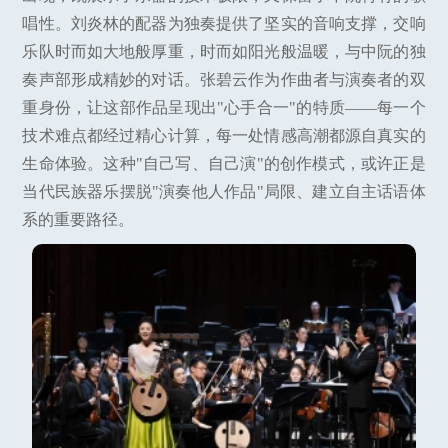
唱性。刘炎林的配器为独奏提供了坚实的音响支撑，交响
乐队时而如大地般厚重，时而如阳光般温暖，与中阮的独
奏声部形成精妙的对话。张碧云作为作曲者与演奏者的双
重身份，让这部作品呈现出"心手合一"的特质——每一个
技术难点都经过精心计算，每一处情感高潮都源自真实的
生命体验。这种"自己写、自己演"的创作模式，或许正是
当代民族器乐摆脱"演奏他人作品"局限、建立自主话语体
系的重要路径。