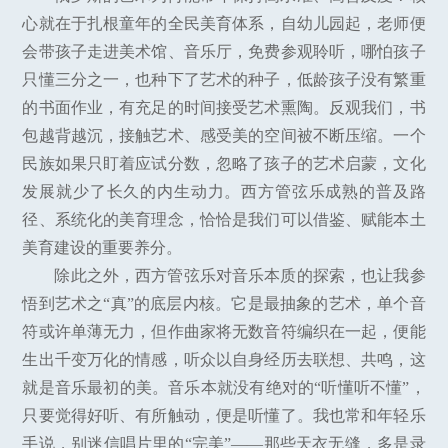
心就在于扎根童年的全民美育体系，自幼儿园起，老师便
会带孩子走进美术馆、音乐厅，免费参观聆听，哪怕孩子
只懂三分之一，也种下了艺术的种子，低龄孩子没有繁重
的书面作业，有充足的时间接受艺术熏陶。反观我们，书
包越背越沉，接触艺术、感受美的空间被不断压缩。一个
民族如果只盯着应试分数，忽略了孩子的艺术启蒙，文化
发展就少了长久的内生动力。西方管弦乐成熟的普及路
径、系统化的美育理念，恰恰是我们可以借鉴、赋能本土
美育建设的重要养分。
除此之外，西方管弦乐对音乐本质的探索，也让我参
悟到艺术之“真”的底层内核。它是最抽象的艺术，单个音
符或许单薄无力，但作曲家将无数音符编织在一起，便能
生出千变万化的情感，听众以自身经历去联想、共鸣，这
就是音乐最初的美。音乐本就没有绝对的“听懂听不懂”，
只要觉得好听、有所触动，便是听懂了。我也常和年轻乐
手说，别迷信唱片里的“完美”——那些天衣无缝，多是录