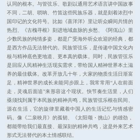
认同的根本。与管弦乐、歌剧以通用艺术语言讲中国故事
不同，二胡、唢呐、竹笛这些民族乐器，就是刻着浓烈中
国印记的文化符号。比如《喜洋洋》里让听众瞬间共情的
热烈、《古槐寻根》刻进地域血脉的乡愁、《阿佤山》里
少数民族的纯情多姿，都是广受海外听众欢迎的经典，都
是西方作品无法替代的。民族管弦乐，是传递中国文化内
核与精神底色更地道、更本真的载体。同时，民族管弦乐
是回应人民精神生活现实需求，带给国人精神世界本土滋
养的最佳载体。改革开放几十年，大家的物质生活日渐富
足，精神世界的成长未能同步跟上，我常常用“人在前面
走，灵魂后面追”来形容这个现状。快节奏生活里，人们
亟须找到属于本民族的精神共鸣，民族管弦乐根在民间、
源在生活，它的旋律里藏着中国人的生活记忆与情感密
码。像《二泉映月》的孤韧、《太阳颂・挑山》的雄劲，
都能带给我们最直接、最深刻的精神共鸣，这是外来艺术
形式无法替代的本土情感联结。