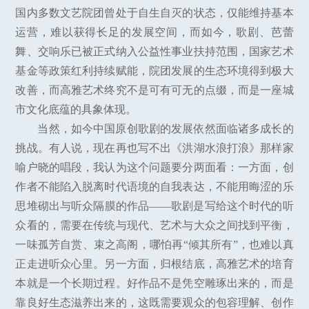
国内多数文艺院团曾处于自生自灭的状态，仅能维持基本
运营，难以获得长足的发展空间，而如今，歌剧、芭蕾
舞、交响乐已被正式纳入公益性事业扶持范围，国家艺术
基金等政策红利持续赋能，院团发展的生态环境得到极大
改善，而高雅艺术终究不是可有可无的点缀，而是一座城
市文化底蕴的具象体现。
当然，如今中国原创歌剧的发展依然面临诸多成长的
挑战。有人说，现在再也写不出《洪湖水浪打浪》那样家
喻户晓的唱段，我认为这个问题要分两面看：一方面，创
作者不能陷入脱离时代语境的自我表达，不能用晦涩的乐
思堆砌出与听众隔膜的作品——歌剧是写给这个时代的听
众看的，需要在传统与现代、艺术与大众之间找到平衡，
一味孤芳自赏、束之高阁，哪怕再“倾其所有”，也难以真
正走进听众心里。另一方面，归根结底，高雅艺术的培育
本就是一个长期过程。好作品不是凭空雕琢出来的，而是
靠良好生态滋养出来的，这既需要观众的包容理解、创作