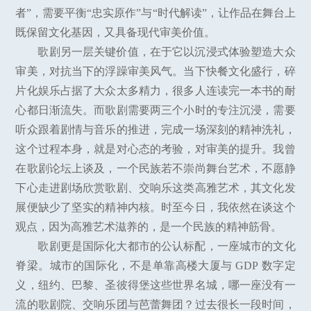
者”，需要平衡“忠实原作”与“时代解读”，让作品在舞台上
既保留文化基因，又具备现代审美价值。
歌剧另一层关键价值，在于它以沉浸式体验塑造大众
审美，对抗当下的浮躁审美风气。当下快餐文化盛行，碎
片化娱乐占据了大众太多精力，很多人连读完一本书的耐
心都日渐流失。而歌剧需要两三个小时的专注沉浸，需要
听众跟着剧情与音乐的推进，完成一场深刻的精神洗礼，
这个过程本身，就是对心态的考验，对审美的提升。我曾
在歌剧论坛上谈及，一个民族若不崇尚舞台艺术，不愿静
下心走进剧场欣赏歌剧、交响乐这类高雅艺术，其文化发
展便缺少了坚实的精神内核。时至今日，我依然在谈这个
观点，因为高雅艺术滋养的，是一个民族的精神筋骨。
歌剧更是国际化大都市的公认标配，一座城市的文化
脊梁。城市的国际化，不是单靠高楼大厦与 GDP 数字定
义，纽约、巴黎、圣彼得堡这些世界名城，哪一座没有一
流的歌剧院、交响乐团与芭蕾舞团？过去很长一段时间，