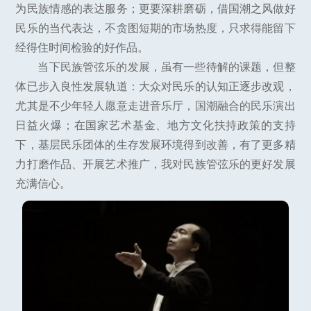
为民族情感的表达服务；更要深耕磨砺，借国潮之风做好
民乐的当代表达，不贪图短期的市场热度，只求得能留下
经得住时间检验的好作品。
当下民族管弦乐的发展，虽有一些待解的课题，但整
体已步入良性发展轨道：大众对民乐的认知正逐步改观，
尤其是不少年轻人愿意走进音乐厅，国潮融合的民乐演出
日益火爆；在国家艺术基金、地方文化扶持政策的支持
下，基层民乐团体的生存发展环境得到改善，有了更多精
力打磨作品、开展艺术推广，我对民族管弦乐的更好发展
充满信心。