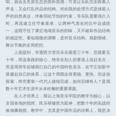
唱，就会丢失原生态的质朴质感；可若让乐队完全跟着人
声走，又会打乱作品的结构。对此我的处理方式是保留人
声的自然表达，伴奏弱化节拍的约束，等乐队需要强介入
时，再迅速立住节奏基准，让两种气质在对比中达成统
一，这既守住了康定地域音乐的韵味，又不破坏作品结构
的稳定性。看似细微的调整，是对音乐结构、戏剧情绪、
舞台节奏的全局把控。
上面提到，学透西方管弦乐乐观需三十年、悲观要五
十年，而这条路的核心，绝非在别人的赛道上追赶名次，
而是用所学反哺我们自己的中国特色音乐，在守正创新中
搭建起自己的体系，让这个周期走得更稳、更快。但这份
探索，终究要靠一代代人接续完成，如何后继有人？是我
数十年艺术生涯中从未松懈的重要课题。
在人才培养上，我以上海音乐学院的教学为核心，以
全国各地的指挥、民乐研修班为延伸，把数十年的实战经
验倾囊相授。教学中，尤其是中国作品的诠释上，我坚决