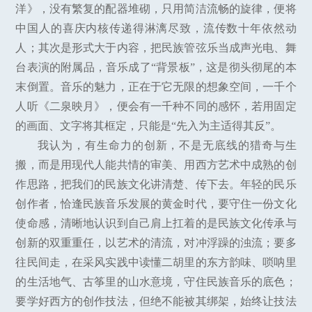
洋》，没有繁复的配器堆砌，只用简洁流畅的旋律，便将
中国人的喜庆内核传递得淋漓尽致，流传数十年依然动
人；其次是形式大于内容，把民族管弦乐当成声光电、舞
台表演的附属品，音乐成了“背景板”，这是彻头彻尾的本
末倒置。音乐的魅力，正在于它无限的想象空间，一千个
人听《二泉映月》，便会有一千种不同的感怀，若用固定
的画面、文字将其框定，只能是“先入为主适得其反”。
我认为，有生命力的创新，不是无底线的猎奇与生
搬，而是用现代人能共情的审美、用西方艺术中成熟的创
作思路，把我们的民族文化讲清楚、传下去。年轻的民乐
创作者，恰逢民族音乐发展的黄金时代，要守住一份文化
使命感，清晰地认识到自己肩上扛着的是民族文化传承与
创新的双重重任，以艺术的清流，对冲浮躁的浊流；要多
往民间走，在采风实践中读懂二胡里的东方韵味、唢呐里
的生活地气、古筝里的山水意境，守住民族音乐的底色；
要学好西方的创作技法，但绝不能被其绑架，始终让技法