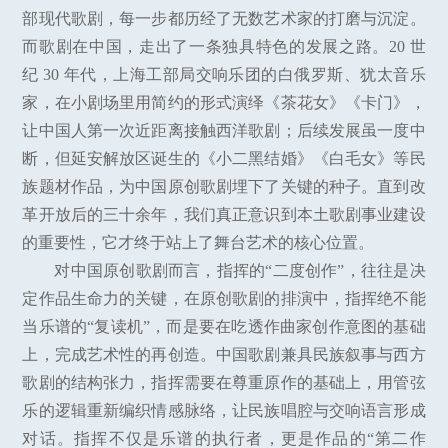
部现代歌剧，每一步都历经了无数艺术家的打磨与沉淀。
而歌剧在中国，走出了一条独具特色的发展之路。20 世
纪 30 年代，上海工部局交响乐团的白俄罗斯、犹太音乐
家，在小剧场里用简约的形式演绎《茶花女》《卡门》，
让中国人第一次近距离接触西洋歌剧；后续发展虽一度中
断，但延安解放区诞生的《小二黑结婚》《白毛女》等民
族题材作品，为中国原创歌剧埋下了关键的种子。直到改
革开放后的三十余年，我们真正意识到本土歌剧事业建设
的重要性，它才终于站上了舞台艺术的核心位置。
对中国原创歌剧而言，指挥的“二度创作”，往往是决
定作品生命力的关键，在原创歌剧的排演中，指挥绝不能
当乐谱的“复读机”，而是要在吃透作曲家创作意图的基础
上，完成艺术性的再创造。中国歌剧兼具民族叙事与西方
歌剧的结构张力，指挥需要在尊重原作的基础上，用管弦
乐的逻辑重新编织情感脉络，让民族唱腔与交响语言形成
对话。指挥不仅是乐谱的执行者，更是作品的“第二作