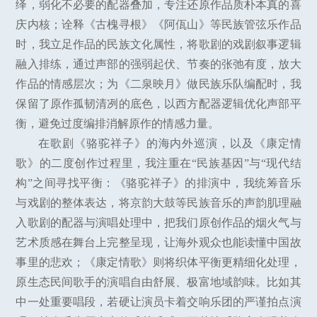
绎，弱化不必要的配器叠加，专注还原作品质朴本真的喜
庆内核；诠释《古槐寻根》《阿佤山》等民族管弦乐作品
时，我立足作品的民族文化属性，将歌剧的戏剧叙事逻辑
融入排练，通过声部的强弱起伏、节奏的张弛有度，放大
作品的情感层次；为《二泉映月》做民族乐队编配时，我
保留了原作孤韧清冽的底色，以西方配器逻辑优化声部平
衡，避免过度编排消解原作的情感力量。
在歌剧《骆驼祥子》的海内外巡演，以及《康定情
歌》的二度创作过程里，我注重在“民族基因”与“现代结
构”之间寻找平衡：《骆驼祥子》的排演中，我统筹音乐
与戏剧的整体表达，将京韵大鼓等民族音乐的声韵肌理融
入歌剧的配器与演唱处理中，把我们原创作品的烟火气与
艺术质感在舞台上完整呈现，让海外观众也能读懂中国故
事里的悲欢；《康定情歌》则将织体平衡更精细化处理，
原生态民间歌手的演唱自由舒展、极富地域韵味。比如其
中一处重要唱段，若硬让演员卡着交响乐团的严谨拍点演