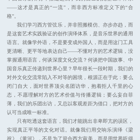
——这才是真正的“一流”，而非西方标准定义下的“合
格”。
我们学习西方管弦乐，并非照搬模仿、亦步亦趋，而
是这套艺术实践验证的创作演绎体系，是音乐世界的通用
语言。就像学外语，不是要变成外国人，而是用这门工具
更清晰、更平等地表达自己——不懂对方的艺术逻辑，没
掌握通用语言，何谈深度文化交流？何谈把中国故事、中
国音乐真正传递到世界心里？早年很长一段时期，我们的
对外文化交流常陷入不对等的困境，根源正在于此：要么
闭门自大，面对世界顶尖名团访华，抱着拒人千里的心
态，不愿理解对方的艺术价值与传播逻辑；要么妄自菲
薄，我们的乐团出访，又总以客观差距为借口，把对方的
认可当成唯一标准。
只有吃透这套语言，我们才能跳出非卑即亢的误区，
实现真正平等的文化对话。就像我们用交响乐演绎《梁
祝》《黄河》，不是为了迎合西方审美，而是用世界听得