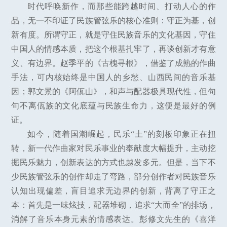
时代呼唤新作，而那些能跨越时间、打动人心的作
品，无一不印证了民族管弦乐的核心准则：守正为基，创
新有度。所谓守正，就是守住民族音乐的文化基因，守住
中国人的情感本质，把这个根基扎牢了，再谈创新才有意
义、有边界。赵季平的《古槐寻根》，借鉴了成熟的作曲
手法，可内核始终是中国人的乡愁、山西民间的音乐基
因；郭文景的《阿佤山》，和声与配器极具现代性，但句
句不离佤族的文化底蕴与民族生命力，这便是最好的例
证。
如今，随着国潮崛起，民乐“土”的刻板印象正在扭
转，新一代作曲家对民乐事业的奉献度大幅提升，主动挖
掘民乐魅力，创新表达的方式也越发多元。但是，当下不
少民族管弦乐的创作却走了弯路，部分创作者对民族音乐
认知出现偏差，盲目追求无边界的创新，背离了守正之
本：首先是一味炫技，配器堆砌，追求“大而全”的排场，
消解了音乐本身元素的情感表达。彭修文先生的《喜洋