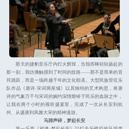
那天的捷豹音乐厅内灯火辉煌，当指挥棒轻轻扬起的
那一刻，我仿佛触摸到了时间的纹路——那不是简单的音
符跳跃，而是一场跨越千年的文化朝圣。大型民族管弦乐
队作品《唐诗·宋词两座城》以其独特的艺术构思，将唐
诗的气象万千与宋词的婉约深情熔铸于民乐的血脉之中，
让我在两个小时的视听盛宴里，完成了一次从长安到杭
州、从盛唐到风雅大宋的精神漫游。
马蹄声碎，梦起长安
第一乐章《初逢·梦起长安》以打击乐模拟的马蹄声