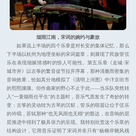
烟雨江南，宋词的婉约与豪放
如果说上半场的四个乐章是对长安的集体记忆，那么
下半场以杭州为地理坐标的宋词篇章，则展现了民族管弦
乐在表现细腻情感时的惊人可能性。第五乐章《走城·宋
城市井》以古筝的繁音促节拉开序幕，那种清脆而密集的
音响效果，恰如其分地模拟了《清明上河图》中汴京街市
的熙熙攘攘。但作曲家的野心不止于此——当乐队突然转
入"一蓑烟雨任平生"的主题时，音乐气质发生了奇妙的转
变：古筝的灵动转为古琴的沉郁，管乐的喧嚣让位于弦乐
的吟唱，苏轼那种"也无风雨也无晴"的豁达，在音响的层
层推进中得到了极具张力的呈现。我特别欣赏这个乐章的
结构设计，它用音乐证明了宋词并非只有"杨柳岸晓风残