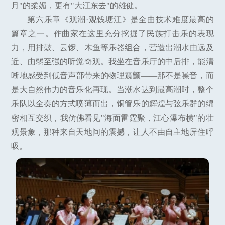
月"的柔媚，更有"大江东去"的雄健。
第六乐章《观潮·观钱塘江》是全曲技术难度最高的
篇章之一。作曲家在这里充分挖掘了民族打击乐的表现
力，用排鼓、云锣、木鱼等乐器组合，营造出潮水由远及
近、由弱至强的听觉奇观。我坐在音乐厅的中后排，能清
晰地感受到低音声部带来的物理震颤——那不是噪音，而
是大自然伟力的音乐化再现。当潮水达到最高潮时，整个
乐队以全奏的方式喷薄而出，铜管乐的辉煌与弦乐群的绵
密相互交织，我仿佛看见"海面雷霆聚，江心瀑布横"的壮
观景象，那种来自天地间的震撼，让人不由自主地屏住呼
吸。