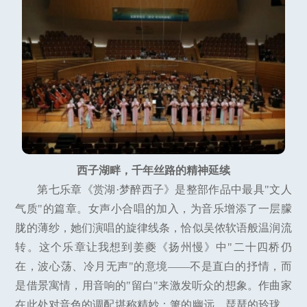
西子湖畔，千年丝路的精神延续
第七乐章《赏湖·梦醉西子》是整部作品中最具"文人
气质"的篇章。女声小合唱的加入，为音乐增添了一层朦
胧的薄纱，她们演唱的旋律线条，恰似吴侬软语般温润流
转。这个乐章让我想到姜夔《扬州慢》中"二十四桥仍
在，波心荡、冷月无声"的意境——不是直白的抒情，而
是借景寓情，用音响的"留白"来激发听众的想象。作曲家
在此处对音色的调配堪称精妙：箫的幽远、琵琶的玲珑、