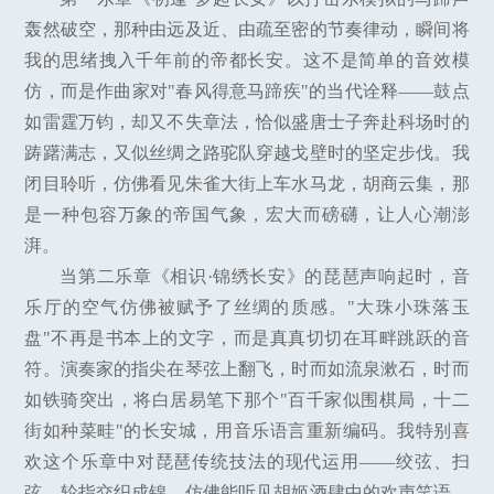
轰然破空，那种由远及近、由疏至密的节奏律动，瞬间将
我的思绪拽入千年前的帝都长安。这不是简单的音效模
仿，而是作曲家对"春风得意马蹄疾"的当代诠释——鼓点
如雷霆万钧，却又不失章法，恰似盛唐士子奔赴科场时的
踌躇满志，又似丝绸之路驼队穿越戈壁时的坚定步伐。我
闭目聆听，仿佛看见朱雀大街上车水马龙，胡商云集，那
是一种包容万象的帝国气象，宏大而磅礴，让人心潮澎
湃。
当第二乐章《相识·锦绣长安》的琵琶声响起时，音
乐厅的空气仿佛被赋予了丝绸的质感。"大珠小珠落玉
盘"不再是书本上的文字，而是真真切切在耳畔跳跃的音
符。演奏家的指尖在琴弦上翻飞，时而如流泉漱石，时而
如铁骑突出，将白居易笔下那个"百千家似围棋局，十二
街如种菜畦"的长安城，用音乐语言重新编码。我特别喜
欢这个乐章中对琵琶传统技法的现代运用——绞弦、扫
弦、轮指交织成锦，仿佛能听见胡姬酒肆中的欢声笑语，