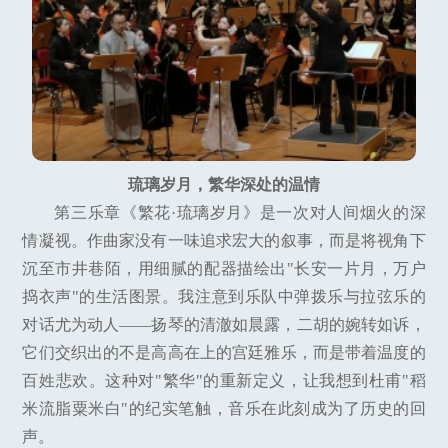
琉璃岁月，繁华深处的温情
第三乐章《繁花·琉璃岁月》是一次对人间烟火的深
情凝视。作曲家没有一味追求宏大的叙事，而是将视角下
沉至市井巷陌，用细腻的配器描绘出"长安一片月，万户
捣衣声"的生活图景。我注意到乐队中弹拨乐与拉弦乐的
对话尤为动人——扬琴的清澈如晨露，二胡的婉转如诉，
它们交织出的不是高高在上的宫廷雅乐，而是带着温度的
百姓悲欢。这种对"繁华"的重新定义，让我想到杜甫"稻
米流脂粟米白"的纪实笔触，音乐在此刻成为了历史的回
声。