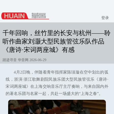
登录
千年回响，丝竹里的长安与杭州——聆
听作曲家刘灏大型民族管弦乐队作品
《唐诗·宋词两座城》有感
踏迹寻音 华音网 2026-06-29
4月2日晚，伴随着青年指挥家陈瑱璇在空中划出的弧
线，浙演·浙江歌舞剧院民族乐团大型民族管弦乐《唐诗·
宋词两座城》在上海交响音乐厅主厅奏响，与来自国内外
的著名乐团与名家一起，共赴一场盛大的“上海之春”。