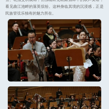
看见曲江池畔的落英缤纷。这种身临其境的沉浸感，正是
民族管弦乐独有的魅力所在。