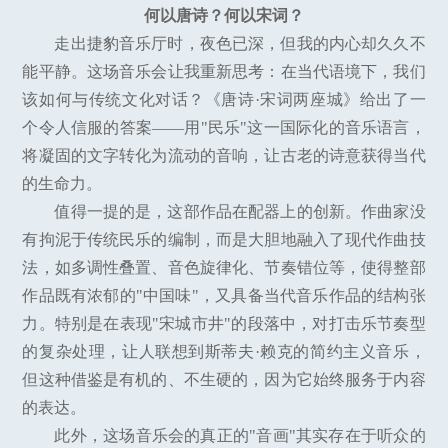
何以唐诗？何以宋词？
走出捷豹音乐厅时，夜色已深，但我的内心却久久不
能平静。这场音乐会让我重新思考：在当代语境下，我们
该如何与传统文化对话？《唐诗·宋词两座城》给出了一
个令人信服的答案——用"民乐"这一国际化的音乐语言，
将凝固的文字转化为流动的音响，让古老的诗意获得当代
的生命力。
值得一提的是，这部作品在配器上的创新。作曲家没
有拘泥于传统民乐的编制，而是大胆地融入了现代作曲技
法，如多调性叠置、音色旋律化、节奏错位等，使得整部
作品既有浓郁的"中国味"，又具备当代音乐作品的结构张
力。特别是在表现"宋城市井"的段落中，对打击乐节奏型
的复杂处理，让人联想到斯蒂夫·赖克的简约主义音乐，
但这种借鉴是有机的、不生硬的，因为它始终服务于内容
的表达。
此外，这场音乐会的真正的"音画"其实存在于听众的