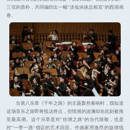
三弦的质朴，共同编织出一幅"淡妆浓抹总相宜"的西湖画
卷。
当第八乐章《千年之路》的主题轰然奏响时，我知道
这场音乐之旅即将抵达终点，但情感的波澜却在此刻被推
至最高潮。这个乐章是对"丝绸之路"的当代致敬，也是
对"一带一路"倡议的艺术回应。作曲家用激昂的旋律线