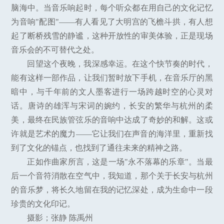
脑海中。当音乐响起时，每个听众都在用自己的文化记忆
为音响"配图"——有人看见了大明宫的飞檐斗拱，有人想
起了断桥残雪的静谧，这种开放性的审美体验，正是现场
音乐会的不可替代之处。
回望这个夜晚，我深感幸运。在这个快节奏的时代，
能有这样一部作品，让我们暂时放下手机，在音乐厅的黑
暗中，与千年前的文人墨客进行一场跨越时空的心灵对
话。唐诗的雄浑与宋词的婉约，长安的繁华与杭州的柔
美，最终在民族管弦乐的音响中达成了奇妙的和解。这或
许就是艺术的魔力——它让我们在声音的海洋里，重新找
到了文化的锚点，也找到了通往未来的精神之路。
正如作曲家所言，这是一场"永不落幕的乐章"。当最
后一个音符消散在空气中，我知道，那个关于长安与杭州
的音乐梦，将长久地留在我的记忆深处，成为生命中一段
珍贵的文化印记。
摄影；张静 陈禹州