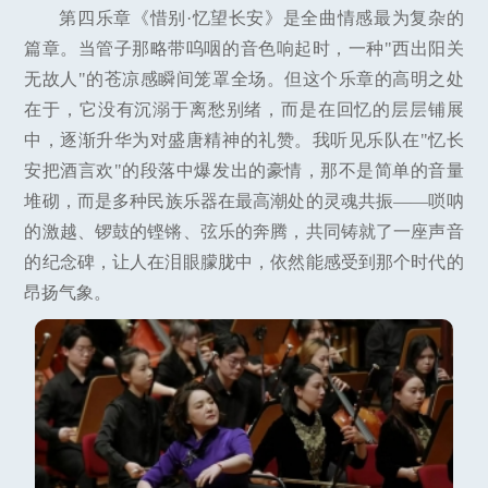
第四乐章《惜别·忆望长安》是全曲情感最为复杂的
篇章。当管子那略带呜咽的音色响起时，一种"西出阳关
无故人"的苍凉感瞬间笼罩全场。但这个乐章的高明之处
在于，它没有沉溺于离愁别绪，而是在回忆的层层铺展
中，逐渐升华为对盛唐精神的礼赞。我听见乐队在"忆长
安把酒言欢"的段落中爆发出的豪情，那不是简单的音量
堆砌，而是多种民族乐器在最高潮处的灵魂共振——唢呐
的激越、锣鼓的铿锵、弦乐的奔腾，共同铸就了一座声音
的纪念碑，让人在泪眼朦胧中，依然能感受到那个时代的
昂扬气象。