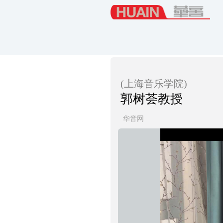
(上海音乐学院)
郭树荟教授
华音网