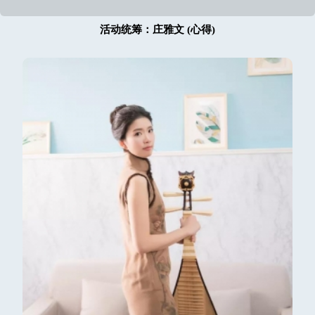
活动统筹：庄雅文 (心得)