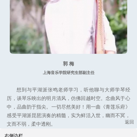
郭 梅
上海音乐学院研究生部副主任
想到与平湖派张鸣老师学习，听他聊与大师学琴经
历，谈琴乐映出的明月清风，仿佛回越时空。念曲风于心
中，品曲韵于指尖。一切尽然美好！用一曲《青莲乐府》
感受平湖派琵琶演奏的精髓，实为鲜活入世，幽而不冥，
返回
文而不弱，柔中透刚。
右侧边栏