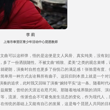
李 莉
上海市奉贤区青少年活动中心琵琶教师
的文曲可以这样弹，悟的是这便是文人风骨、真实纯美，没有刻
，多了一份洒脱随性。不被文曲“精致、柔美”之类的观念束缚，
方就硬朗，演奏时自然也更多了份悦己的满足感！张弛需有度、
能简单用一种方式去诠释所有曲子。这回归到本质上就是一个对
演奏的追求，此时我又回味了演奏“婉转平实”这一条。随着时代
日益频繁，曾经的天涯近在咫尺间。那随着地域界限的消弭、演
等等，流派、传派也会不可避免发生活态的变化，作为现代人，
、在传统的基础上又能有自己的发展，这是每个琵琶人共同的目