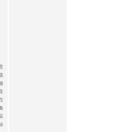
意
该
做
音
在
奏
应
标