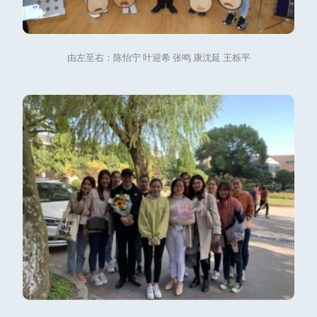
由左至右：陈怡宁 叶迎希 张鸣 康沈延 王栎平