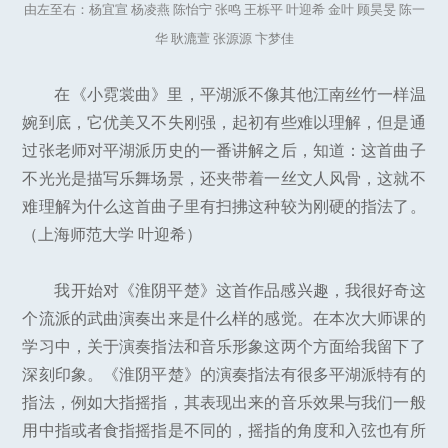
由左至右：杨宜宣 杨凌燕 陈怡宁 张鸣 王栎平 叶迎希 金叶 顾昊旻 陈一
华 耿漉萱 张源源 卞梦佳
在《小霓裳曲》里，平湖派不像其他江南丝竹一样温
婉到底，它优美又不失刚强，起初有些难以理解，但是通
过张老师对平湖派历史的一番讲解之后，知道：这首曲子
不光光是描写乐舞场景，还夹带着一丝文人风骨，这就不
难理解为什么这首曲子里有扫拂这种较为刚硬的指法了。
（上海师范大学 叶迎希）
我开始对《淮阴平楚》这首作品感兴趣，我很好奇这
个流派的武曲演奏出来是什么样的感觉。在本次大师课的
学习中，关于演奏指法和音乐形象这两个方面给我留下了
深刻印象。《淮阴平楚》的演奏指法有很多平湖派特有的
指法，例如大指摇指，其表现出来的音乐效果与我们一般
用中指或者食指摇指是不同的，摇指的角度和入弦也有所