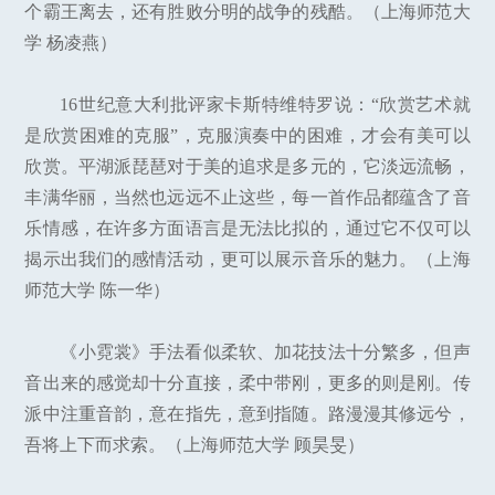
个霸王离去，还有胜败分明的战争的残酷。（上海师范大
学 杨凌燕）
16世纪意大利批评家卡斯特维特罗说：“欣赏艺术就
是欣赏困难的克服”，克服演奏中的困难，才会有美可以
欣赏。平湖派琵琶对于美的追求是多元的，它淡远流畅，
丰满华丽，当然也远远不止这些，每一首作品都蕴含了音
乐情感，在许多方面语言是无法比拟的，通过它不仅可以
揭示出我们的感情活动，更可以展示音乐的魅力。（上海
师范大学 陈一华）
《小霓裳》手法看似柔软、加花技法十分繁多，但声
音出来的感觉却十分直接，柔中带刚，更多的则是刚。传
派中注重音韵，意在指先，意到指随。路漫漫其修远兮，
吾将上下而求索。（上海师范大学 顾昊旻）