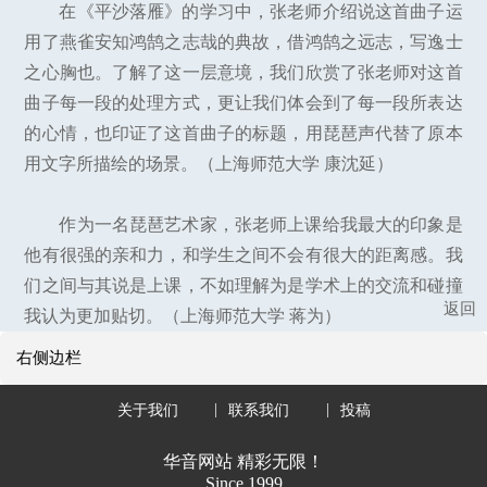
在《平沙落雁》的学习中，张老师介绍说这首曲子运
用了燕雀安知鸿鹄之志哉的典故，借鸿鹄之远志，写逸士
之心胸也。了解了这一层意境，我们欣赏了张老师对这首
曲子每一段的处理方式，更让我们体会到了每一段所表达
的心情，也印证了这首曲子的标题，用琵琶声代替了原本
用文字所描绘的场景。（上海师范大学 康沈延）
作为一名琵琶艺术家，张老师上课给我最大的印象是
他有很强的亲和力，和学生之间不会有很大的距离感。我
们之间与其说是上课，不如理解为是学术上的交流和碰撞
返回
我认为更加贴切。（上海师范大学 蒋为）
右侧边栏
关于我们
联系我们
投稿
华音网站 精彩无限！
Since 1999