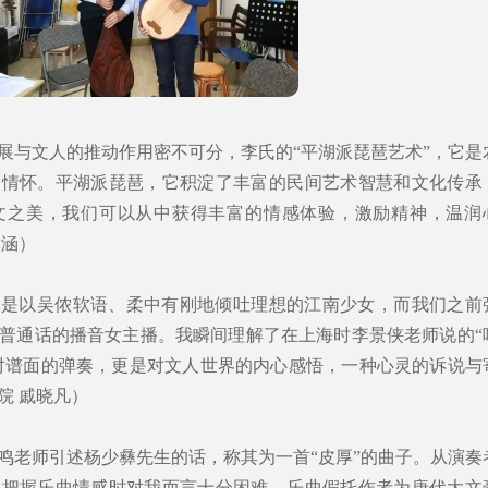
展与文人的推动作用密不可分，李氏的“平湖派琵琶艺术”，它是
国情怀。平湖派琵琶，它积淀了丰富的民间艺术智慧和文化传承
文之美，我们可以从中获得丰富的情感体验，激励精神，温润
琢涵）
像是以吴侬软语、柔中有刚地倾吐理想的江南少女，而我们之前
普通话的播音女主播。我瞬间理解了在上海时李景侠老师说的“
是对谱面的弹奏，更是对文人世界的内心感悟，一种心灵的诉说与
院 戚晓凡）
鸣老师引述杨少彝先生的话，称其为一首“皮厚”的曲子。从演奏
在把握乐曲情感时对我而言十分困难。乐曲假托作者为唐代大文