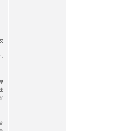
农
，
心
弹
味
寄
者
豪