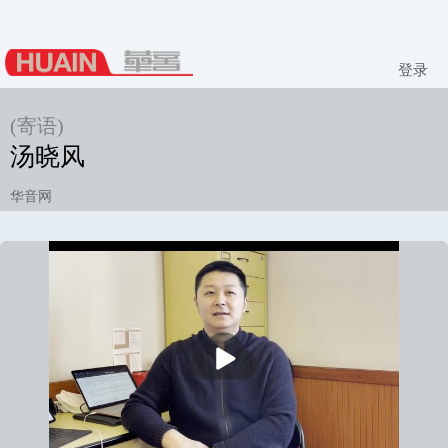
登录
(寄语)
汤晓风
华音网
播
放