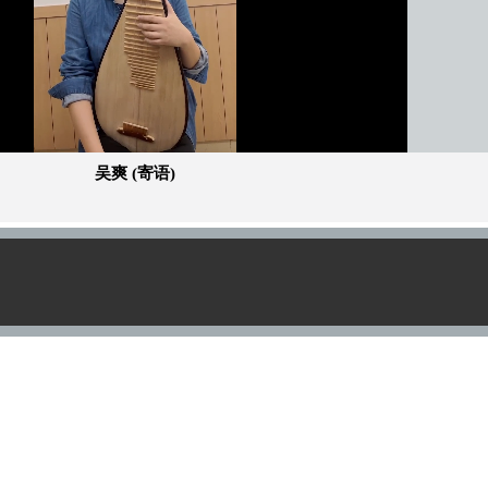
加
载
自动
/
播
完
放
毕
:
速
0%
吴爽 (寄语)
度