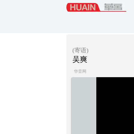
(寄语)
吴爽
华音网