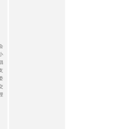
会
小
倡
支
委
交
理