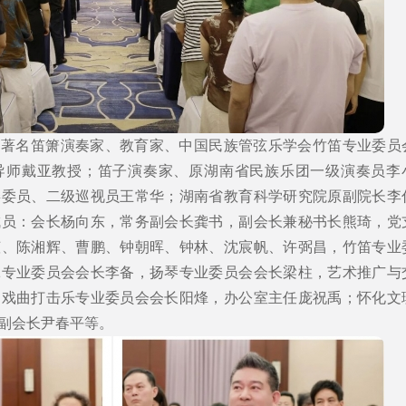
：著名笛箫演奏家、教育家、中国民族管弦乐学会竹笛专业委员
导师戴亚教授；笛子演奏家、原湖南省民族乐团一级演奏员李
委委员、二级巡视员王常华；湖南省教育科学研究院原副院长李
成员：会长杨向东，常务副会长龚书，副会长兼秘书长熊琦，党
莹、陈湘辉、曹鹏、钟朝晖、钟林、沈宸帆、许弼昌，竹笛专业
琶专业委员会会长李备，扬琴专业委员会会长梁柱，艺术推广与
、戏曲打击乐专业委员会会长阳烽，办公室主任庞祝禹；怀化文
副会长尹春平等。