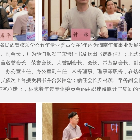
省民族管弦乐学会竹笛专业委员会在5年内为湖南笛箫事业发展
长、副会长，并为他们颁发了荣誉证书及送出《感谢信》；正式
涵盖名誉会长、荣誉会长、荣誉副会长、会长、常务副会长、副
长、办公室主任、办公室副主任、常务理事、理事等职务，在热
成员依次上台接受聘书并合影留念；新任会长罗林茂、常务副会
签署承诺书，标志着笛箫专业委员会的组织建设掀开了崭新的