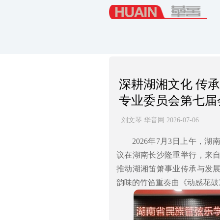
深耕湖湘文化 传
专业委员会第七届
刘文琴 华音网 2026-07-06
2026年7月3日上午
议在湖南长沙隆重举行，来
推动湖湘笛箫事业传承与发
韵味的竹笛重奏曲《动感花鼓