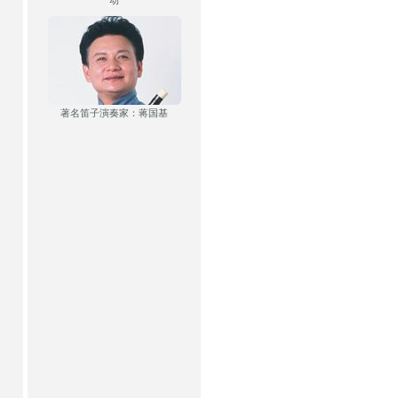
动
著名笛子演奏家：蒋国基