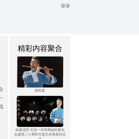
登录
精彩内容聚合
箫
会
赵松庭
一
戏
松庭流芳·纪念一代宗师赵松庭先
生逝世二十周年竹笛艺术周系列活