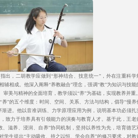
指出，二胡教学应做到“形神结合、技意统一”，外在注重科学
相辅相成。他深入阐释“养教融合”理念，强调“教”为知识与技能
德、审美与精神的全面培育，教学须以“养”为基础，实现教养并重
“养”的五个维度：时间、空间、关系、方法与结构，倡导“慢养
序渐进。他以音准训练、力学原理应用为例，说明基本功必须扎
合，致力于培养具有引领能力的演奏与教育人才。基于此，王老
教、滋养、浸润、自养”协同机制，坚持以养性为先，培育德艺
对学生提出“主动吸收、持之以恒、学会自养”的修习要求，对教