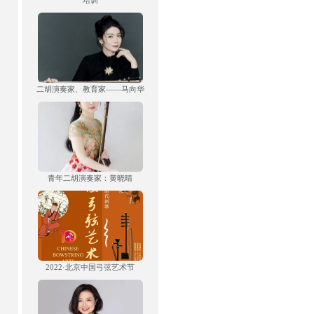
培训
二胡演奏家、教育家——马向华
青年二胡演奏家：黄晓晴
2022·北京中国弓弦艺术节