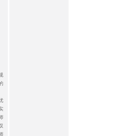
规
的
。
优
实
师
双
师