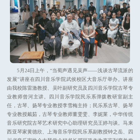
5月24日上午，“当蜀声遇见吴声——浅谈古琴流派的
发展”讲座在四川音乐学院武侯校区大音乐厅举办。讲座
由我校陈雷激教授、吴叶副研究员及四川音乐学院古琴专
业教师曾河主讲。四川音乐学院民乐系弹拨教研室副主
任，古琴、扬琴专业教授李雪梅主持；民乐系古琴、扬琴
专业教授戴茹，古琴专业教师董雯雯、李妮莱，中华传统
音乐研究院古琴艺术研究中心助理研究员王婷与谈。马来
西亚琴家黄德欣、上海音乐学院民乐系副教授钟之岳、四