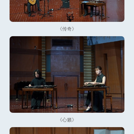
《传奇》
《心籁》