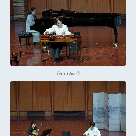
《Afro Jazz》