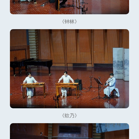
《钟林》
《欸乃》