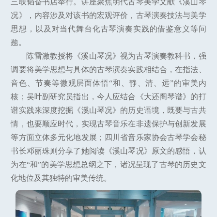
三联韬奋书店举行。讲座聚焦明代古琴美学文献《溪山琴
况》，内容涉及对该书的宏观评价，古琴演奏技法与美学
思想，以及对当代舞台化古琴演奏实践的借鉴意义等问
题。
陈雷激教授将《溪山琴况》视为古琴演奏教科书，强
调要将美学思想与具体的古琴演奏实践相结合，在指法、
音色、节奏等微观层面体悟“和、静、清、远”的审美内
核；吴叶副研究员指出，今人应结合《大还阁琴谱》的打
谱实践来深度挖掘《溪山琴况》的历史语境，既要与古共
情，也要顺应时代，实现古琴音乐在非遗保护与创新发展
等方面立体多元化地发展；四川省音乐家协会古琴学会秘
书长邓丽珠则分享了她阅读《溪山琴况》原文的感悟，认
为在“和”的美学思想总纲之下，诸况呈现了古琴的历史文
化地位及其独特的审美传统。