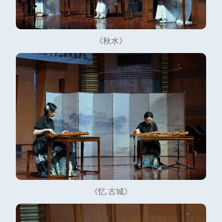
《秋水》
《忆.古城》