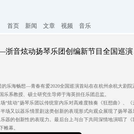
首页
新闻
文章
视频
音乐
—浙音炫动扬琴乐团创编新节目全国巡演
乐团的乐海畅想—青春有爱2020全国巡演首站在在杭州余杭大剧院
国乐系教授、硕士研究生导师于海英担任乐团总监。
场“炫动”扬琴乐团以传统室内乐对高难度独奏《狂想曲》、《
下半场又以器乐情景剧这类创新的表现形式向观众展现了扬琴器
统乐器的创新性的表现力。最后台上与台下共同深情地演唱了《
下帷幕。