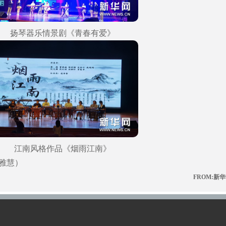
扬琴器乐情景剧《青春有爱》
江南风格作品《烟雨江南》
雅慧）
FROM:新