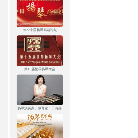
2022中国扬琴高端论坛
第15届世界扬琴大会
扬琴演奏家、教育家：于海英