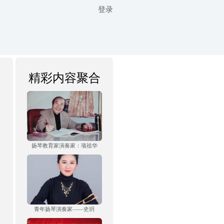
登录
精彩内容聚合
扬琴教育家演奏家：项祖华
青年扬琴演奏家——史玥