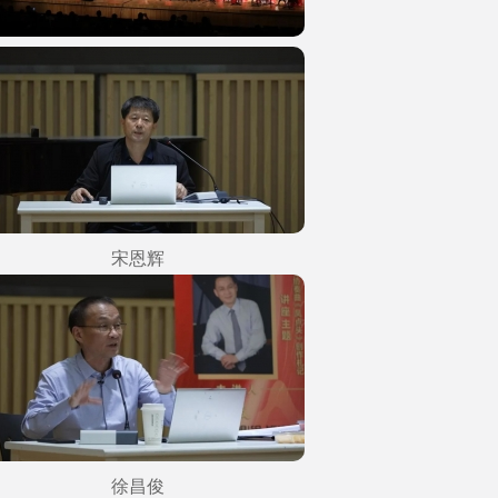
宋恩辉
徐昌俊