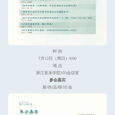
时 间
7月12日（周日）9:00
地 点
浙江音乐学院103会议室
参会嘉宾
新/作/品/研/讨/会