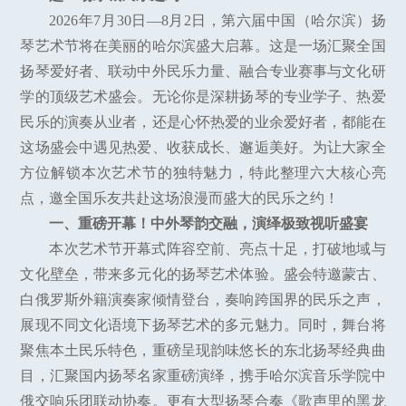
2026年7月30日—8月2日，第六届中国（哈尔滨）扬
琴艺术节将在美丽的哈尔滨盛大启幕。这是一场汇聚全国
扬琴爱好者、联动中外民乐力量、融合专业赛事与文化研
学的顶级艺术盛会。无论你是深耕扬琴的专业学子、热爱
民乐的演奏从业者，还是心怀热爱的业余爱好者，都能在
这场盛会中遇见热爱、收获成长、邂逅美好。为让大家全
方位解锁本次艺术节的独特魅力，特此整理六大核心亮
点，邀全国乐友共赴这场浪漫而盛大的民乐之约！
一、重磅开幕！中外琴韵交融，演绎极致视听盛宴
本次艺术节开幕式阵容空前、亮点十足，打破地域与
文化壁垒，带来多元化的扬琴艺术体验。盛会特邀蒙古、
白俄罗斯外籍演奏家倾情登台，奏响跨国界的民乐之声，
展现不同文化语境下扬琴艺术的多元魅力。同时，舞台将
聚焦本土民乐特色，重磅呈现韵味悠长的东北扬琴经典曲
目，汇聚国内扬琴名家重磅演绎，携手哈尔滨音乐学院中
俄交响乐团联动协奏。更有大型扬琴合奏《歌声里的黑龙