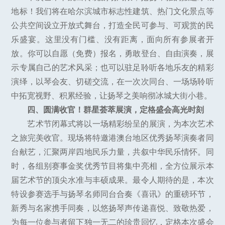
地标！我们将在哈尔滨城市标志性建筑、热门文化景点等
公共空间设立开放式舞台，打造全民可参与、可观赏的民
乐盛宴。这里没有门槛、没有距离，面向所有参展者开
放。你可以自愿（免费）报名，勇敢登台、自由演奏，展
示专属自己的艺术风采；也可以驻足聆听各地乐友的精彩
演绎，以琴会友、切磋交流，在一次次同台、一场场聆听
中拓宽视野、积累经验，让扬琴之美响彻冰城大街小巷。
四、圆满收官！群星荟萃展演，定格盛会高光时刻
艺术节闭幕式将以一场精彩纷呈的展演，为本次艺术
之旅完美收官。现场将特邀港澳台地区优秀扬琴演奏者同
台献艺，汇聚两岸四地民乐力量，共叙中华民乐情怀。同
时，各组别赛事金奖优秀节目将集中亮相，全方位展示本
届艺术节的顶尖水准与丰硕成果。最令人期待的是，本次
特设参赛选手与扬琴名师同台合奏《喜讯》的重磅环节，
新秀与名家携手同奏，以悠扬琴声传递喜悦、致敬热爱，
为每一位参与者留下独一无二的珍贵回忆，定格本次盛会