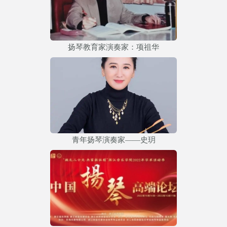
扬琴教育家演奏家：项祖华
青年扬琴演奏家——史玥