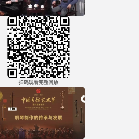
扫码观看完整回放