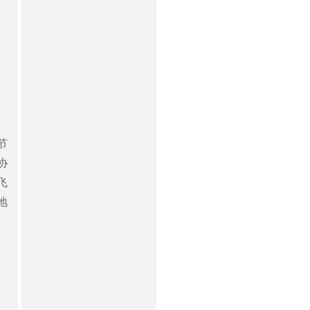
节
协
飞
地