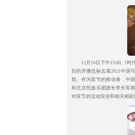
12月16日下午15:0
目的开播也标志着2021中
契。作为双节的推动者，中
和北京民族乐团团长李长军
对双节的活动安排和相关精彩