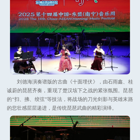
刘德海演奏谱版的古曲《十面埋伏》，由石雨鑫、桂
诚蔚的琵琶齐奏，重现了楚汉垓下之战的紧张氛围。琵琶
的“扫、拂、绞弦”等技法，将战场的刀光剑影与英雄末路
的悲壮感层层递进，是传统琵琶武曲的精彩演绎。