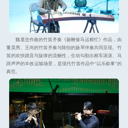
魏显忠作曲的竹笛齐奏《扬鞭催马运粮忙》作品，由
董昊男、王尚的竹笛齐奏与陈怡的扬琴伴奏共同呈现。竹
笛的欢快跳音与旋律的流畅性，生动勾勒出粮车滚滚、马
蹄声声的丰收运输场景，是现代竹笛作品中“以乐叙事”的
典范。