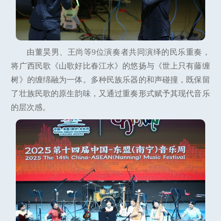
由董昊男、王尚等9位演奏者共同演绎的民乐重奏，
将广西民歌《山歌好比春江水》的悠扬与《世上只有藤缠
树》的缠绵融为一体。多种民族乐器的和声碰撞，既保留
了壮族民歌的原生韵味，又通过重奏形式赋予其现代音乐
的层次感。