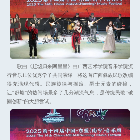
歌曲《赶墟归来阿里里》由广西艺术学院音乐学院流
行音乐11位优秀学子共同演绎，将这首广西彝族民歌改编
得充满现代感。民族旋律与摇滚、爵士元素的碰撞，
让“赶墟”的热闹场景多了几分潮流气息，是传统民歌“破
圈创新”的大胆尝试。