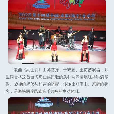
歌曲《高山青》由莫笑萍、于鹤萱、王诗茹演唱，师
生同台将这首台湾高山族民歌的质朴与深情展现得淋漓尽
致。旋律的起伏与和声的搭配，传递出对高山、原野的眷
恋，是海峡两岸民族音乐共鸣的生动体现。