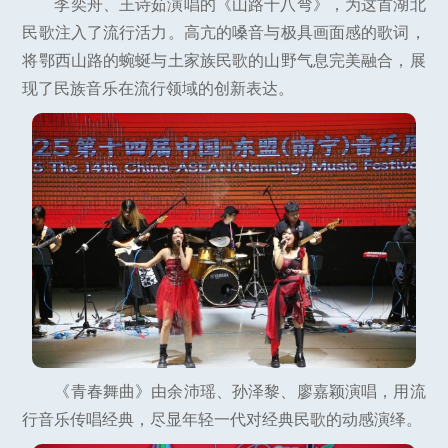
李奕舟、王诗茹演唱的《山路十八弯》，为这首湖北
民歌注入了流行活力。高亢的嗓音与极具画面感的歌词，
将鄂西山路的蜿蜒与土家族民歌的山野气息完美融合，展
现了民族音乐在流行领域的创新表达。
《青春舞曲》由余沛瑶、孙泽黎、廖嘉颖演唱，用流
行音乐传唱经典，尽显年轻一代对经典民歌的动感演绎。