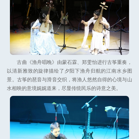
古曲《渔舟唱晚》由蒙石霖、郑雯怡进行古筝重奏，
以清新雅致的旋律描绘了夕阳下渔舟归航的江南水乡图
景。古筝的琶音与滑音交织，将渔人悠然自得的心境与山
水相映的意境娓娓道来，尽显传统民乐的诗意之美。