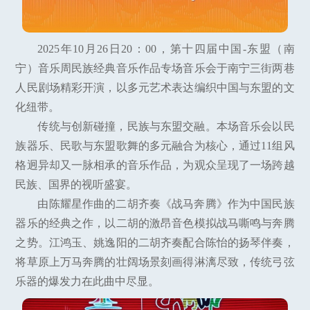
2025年10月26日20：00，第十四届中国-东盟（南
宁）音乐周民族经典音乐作品专场音乐会于南宁三街两巷
人民剧场精彩开演，以多元艺术表达编织中国与东盟的文
化纽带。
传统与创新碰撞，民族与东盟交融。本场音乐会以民
族器乐、民歌与东盟歌舞的多元融合为核心，通过11组风
格迥异却又一脉相承的音乐作品，为观众呈现了一场跨越
民族、国界的视听盛宴。
由陈耀星作曲的二胡齐奏《战马奔腾》作为中国民族
器乐的经典之作，以二胡的激昂音色模拟战马嘶鸣与奔腾
之势。江鸿玉、姚逸阳的二胡齐奏配合陈怡的扬琴伴奏，
将草原上万马奔腾的壮阔场景刻画得淋漓尽致，传统弓弦
乐器的爆发力在此曲中尽显。