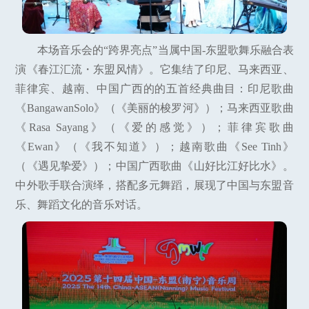
本场音乐会的“跨界亮点”当属中国-东盟歌舞乐融合表
演《春江汇流・东盟风情》。它集结了印尼、马来西亚、
菲律宾、越南、中国广西的的五首经典曲目：印尼歌曲
《BangawanSolo》（《美丽的梭罗河》）；马来西亚歌曲
《Rasa Sayang》（《爱的感觉》）；菲律宾歌曲
《Ewan》（《我不知道》）；越南歌曲《See Tinh》
（《遇见挚爱》）；中国广西歌曲《山好比江好比水》。
中外歌手联合演绎，搭配多元舞蹈，展现了中国与东盟音
乐、舞蹈文化的音乐对话。