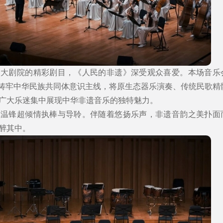
家大剧院的精彩剧目，《人民的非遗》深受观众喜爱。本场音乐
扣铸牢中华民族共同体意识主线，将原生态器乐演奏、传统民歌精
广大乐迷集中展现中华非遗音乐的独特魅力。
挥温锋超倾情执棒与导聆。伴随着悠扬乐声，非遗音韵之美扑面
醉其中。