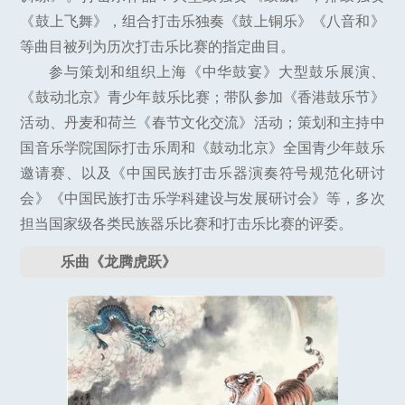
《鼓上飞舞》，组合打击乐独奏《鼓上铜乐》《八音和》
等曲目被列为历次打击乐比赛的指定曲目。
参与策划和组织上海《中华鼓宴》大型鼓乐展演、
《鼓动北京》青少年鼓乐比赛；带队参加《香港鼓乐节》
活动、丹麦和荷兰《春节文化交流》活动；策划和主持中
国音乐学院国际打击乐周和《鼓动北京》全国青少年鼓乐
邀请赛、以及《中国民族打击乐器演奏符号规范化研讨
会》《中国民族打击乐学科建设与发展研讨会》等，多次
担当国家级各类民族器乐比赛和打击乐比赛的评委。
乐曲《龙腾虎跃》