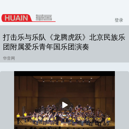
登录
打击乐与乐队《龙腾虎跃》北京民族乐
团附属爱乐青年国乐团演奏
华音网
播
放