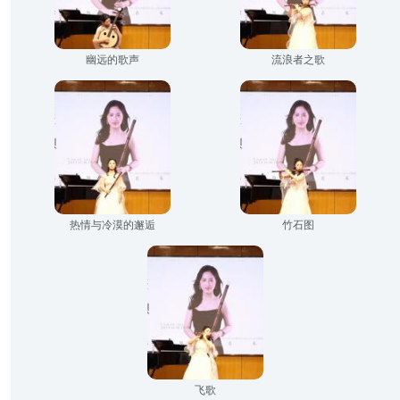
幽远的歌声
流浪者之歌
热情与冷漠的邂逅
竹石图
飞歌