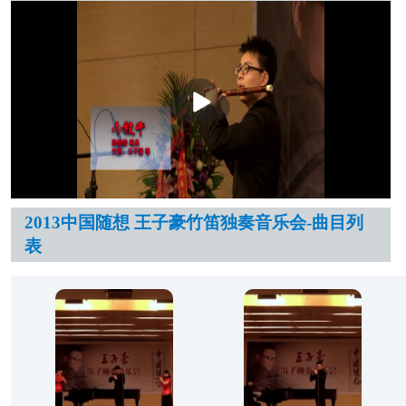
播
放
2013中国随想 王子豪竹笛独奏音乐会-曲目列
表