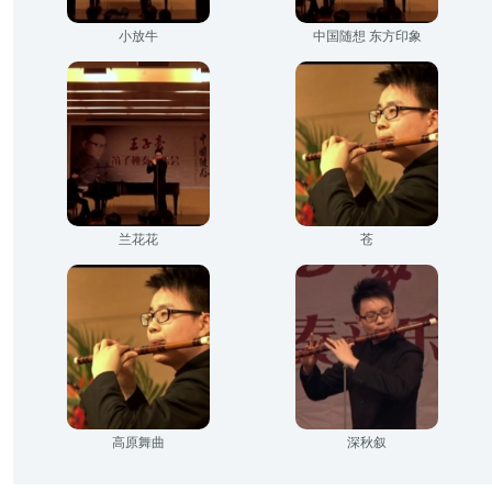
小放牛
中国随想 东方印象
兰花花
苍
高原舞曲
深秋叙