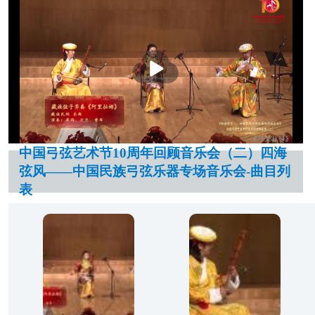
播
放
中国弓弦艺术节10周年回顾音乐会（二）四海
弦风——中国民族弓弦乐器专场音乐会-曲目列
表