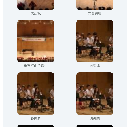
大起板
六畜兴旺
重整河山待后生
逍遥津
春闺梦
铡美案