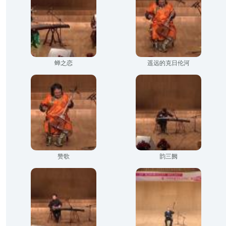
蝉之恋
遥远的克日伦河
赞歌
韵三阙