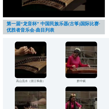
第一届“龙音杯” 中国民族乐器(古筝)国际比赛·
优胜者音乐会-曲目列表
高山流水（浙江筝曲）
黔中赋