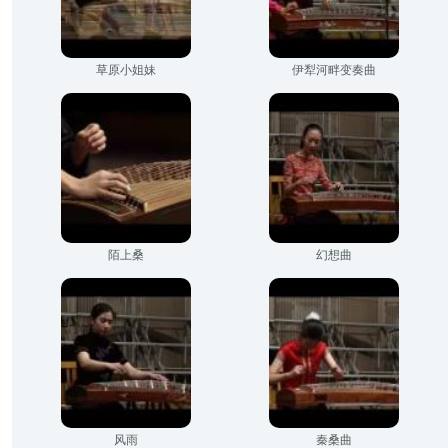
草原小姐妹
伊犁河畔变奏曲
陌上桑
幻想曲
风雨
秦桑曲