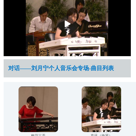
播
放
对话——刘月宁个人音乐会专场-曲目列表
梅花三弄
喜讯（扬琴）