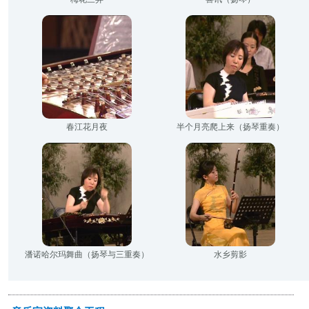
春江花月夜
半个月亮爬上来（扬琴重奏）
潘诺哈尔玛舞曲（扬琴与三重奏）
水乡剪影