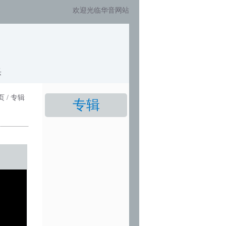
欢迎光临华音网站
乐
页 / 专辑
专辑