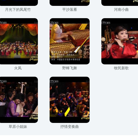
月光下的凤尾竹
平沙落雁
河南小曲
火凤
野蜂飞舞
牧民新歌
草原小姐妹
抒情变奏曲