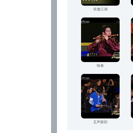
笑傲江湖
咏春
五声新韵