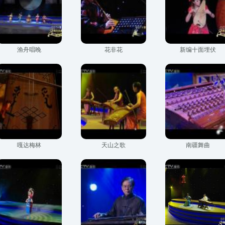
渔舟唱晚
花非花
新编十面埋伏
嘎达梅林
天山之歌
南疆舞曲