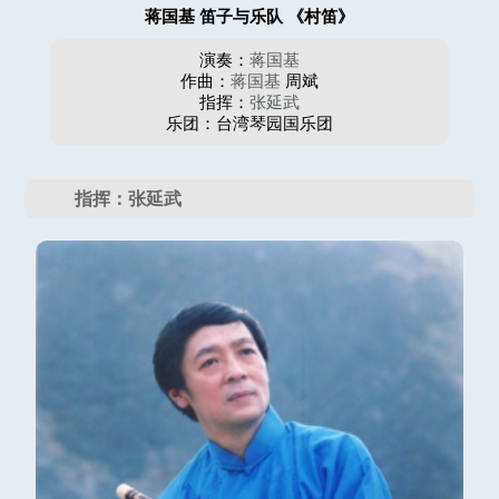
蒋国基 笛子与乐队 《村笛》
演奏：
蒋国基
作曲：
蒋国基
周斌
指挥：
张延武
乐团：台湾琴园国乐团
指挥：张延武