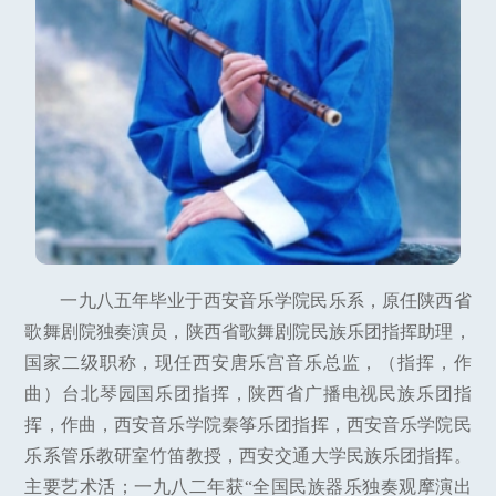
一九八五年毕业于西安音乐学院民乐系，原任陕西省
歌舞剧院独奏演员，陕西省歌舞剧院民族乐团指挥助理，
国家二级职称，现任西安唐乐宫音乐总监，（指挥，作
曲）台北琴园国乐团指挥，陕西省广播电视民族乐团指
挥，作曲，西安音乐学院秦筝乐团指挥，西安音乐学院民
乐系管乐教研室竹笛教授，西安交通大学民族乐团指挥。
主要艺术活；一九八二年获“全国民族器乐独奏观摩演出