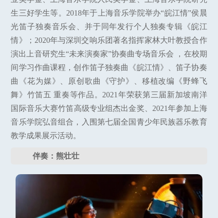
生三好学生等。2018年于上海音乐学院举办“皖江情”侯晨
光笛子独奏音乐会、并于同年发行个人独奏专辑《皖江
情》；2020年与深圳交响乐团著名指挥家林大叶教授合作
演出上音研究生“未来演奏家”协奏曲专场音乐会 ，在校期
间学习作曲课程，创作笛子独奏曲《皖江情》、笛子协奏
曲《花为媒》、原创歌曲《守护》、移植改编《野蜂飞
舞》竹笛五 重奏等作品。2021年荣获第三届新加坡南洋
国际音乐大赛竹笛高级专业组杰出金奖、2021年参加上海
音乐学院弘音组合，入围第七届全国青少年民族器乐教育
教学成果展示活动。
伴奏：熊壮壮