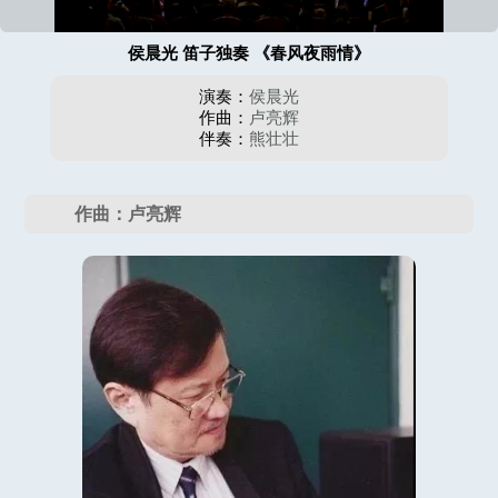
侯晨光 笛子独奏 《春风夜雨情》
演奏：
侯晨光
作曲：
卢亮辉
伴奏：
熊壮壮
作曲：卢亮辉