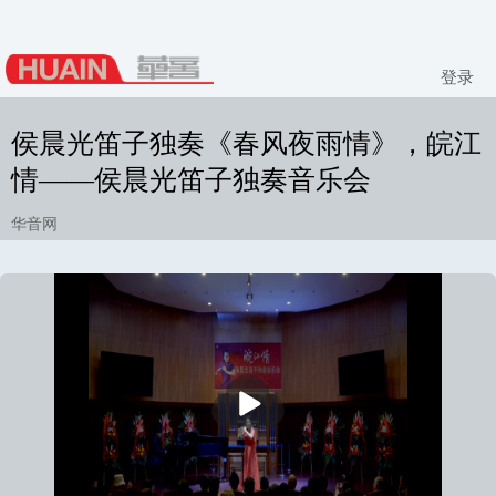
登录
侯晨光笛子独奏《春风夜雨情》，皖江
情——侯晨光笛子独奏音乐会
华音网
播
放