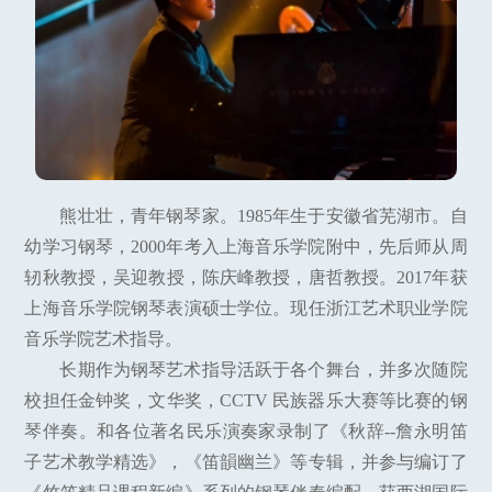
熊壮壮，青年钢琴家。1985年生于安徽省芜湖市。自
幼学习钢琴，2000年考入上海音乐学院附中，先后师从周
轫秋教授，吴迎教授，陈庆峰教授，唐哲教授。2017年获
上海音乐学院钢琴表演硕士学位。现任浙江艺术职业学院
音乐学院艺术指导。
长期作为钢琴艺术指导活跃于各个舞台，并多次随院
校担任金钟奖，文华奖，CCTV 民族器乐大赛等比赛的钢
琴伴奏。和各位著名民乐演奏家录制了《秋辞--詹永明笛
子艺术教学精选》，《笛韻幽兰》等专辑，并参与编订了