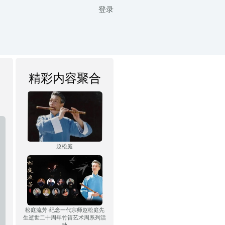
登录
精彩内容聚合
赵松庭
松庭流芳·纪念一代宗师赵松庭先
生逝世二十周年竹笛艺术周系列活