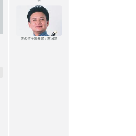
动
著名笛子演奏家：蒋国基