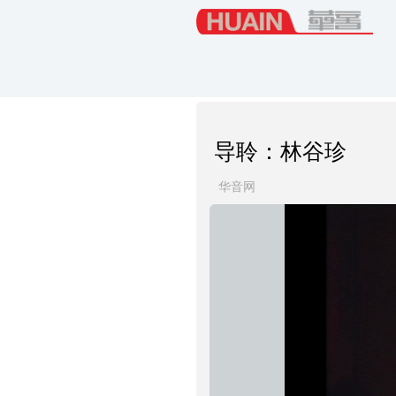
导聆：林谷珍
华音网