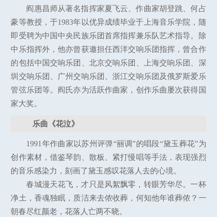
阎惠昌师从著名指挥家夏飞云、作曲家胡登跳、何占
豪等教授，于1983年以优异成绩毕业于上海音乐学院，随
即受聘为中国中央民族乐团首席指挥兼乐队艺术指导。除
中乐指挥外，他亦曾获邀担任西洋交响乐团指挥，曾合作
的包括中国交响乐团、北京交响乐团、上海交响乐团、深
圳交响乐团、广州交响乐团、浙江交响乐团及俄罗斯爱乐
管弦乐团等。阎氏亦为活跃作曲家，创作乐曲屡次获得国
家大奖。
乐曲《花泣》
1991年作曲家以苏州评弹“丽调”的唱段“黛玉葬花”为
创作素材，借鉴琴韵、散板、紧打慢唱等手法，表现强烈
的音乐感染力，刻画了黛玉感叹花落人去的心境。
春城漫天花飞，才只是风絮飘零，转眼芳华尽。一杯
净土，香魂独眠，质洁来去侬收葬，何知他年谁葬侬？一
朝春尽红颜老，花落人亡两不晓。