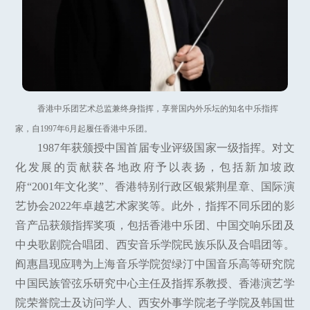
香港中乐团艺术总监兼终身指挥，享誉国内外乐坛的知名中乐指挥
家，自1997年6月起履任香港中乐团。
1987年获颁授中国首届专业评级国家一级指挥。对文
化发展的贡献获各地政府予以表扬，包括新加坡政
府“2001年文化奖”、香港特别行政区银紫荆星章、国际演
艺协会2022年卓越艺术家奖等。此外，指挥不同乐团的影
音产品获颁指挥奖项，包括香港中乐团、中国交响乐团及
中央歌剧院合唱团、西安音乐学院民族乐队及合唱团等。
阎惠昌现应聘为上海音乐学院贺绿汀中国音乐高等研究院
中国民族管弦乐研究中心主任及指挥系教授、香港演艺学
院荣誉院士及访问学人、西安外事学院老子学院及韩国世