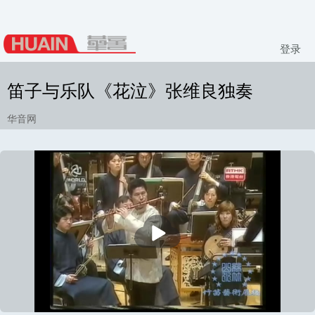
登录
笛子与乐队《花泣》张维良独奏
华音网
播
放