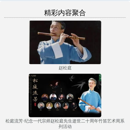
精彩内容聚合
赵松庭
松庭流芳·纪念一代宗师赵松庭先生逝世二十周年竹笛艺术周系
列活动