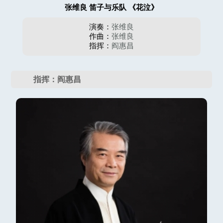
张维良 笛子与乐队 《花泣》
演奏：
张维良
作曲：
张维良
指挥：
阎惠昌
指挥：阎惠昌