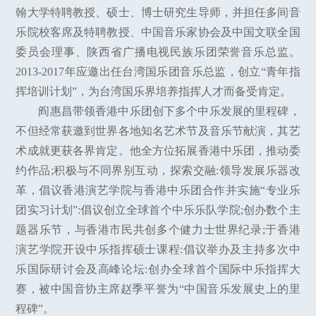
翰大学特聘教授、硕士、博士研究生导师，并担任多间音
乐院校客席及特聘教授、中国音乐家协会及中国文联全国
委员会理事、陕西省广播电视民族乐团荣誉音乐总监。
2013-2017年应邀出任台湾国乐团音乐总监，创立“青年指
挥培训计划”，为台湾国乐界培养指挥人才而备受肯定。
阎惠昌带领香港中乐团创下多个中乐发展的里程碑，
不但经常获邀到世界各地知名艺术节及音乐节献演，其艺
术成就更获各界肯定。他全方位拓展香港中乐团，推动委
约作品;积极与不同界别互动，探索交融:领导发展乐器改
革，倡议香港演艺学院与香港中乐团合作并实施“专业乐
团实习计划”:倡议创立全球首个中乐乐队学院;创办数个主
题器乐节，与香港市民共创多个健力士世界纪录;于香港
演艺学院开设中乐指挥硕士课程:倡议举办及主持多次中
乐国际研讨会及高峰论坛:创办全球首个国际中乐指挥大
赛，被中国音协主席赵季平誉为“中国音乐发展史上的里
程碑”。