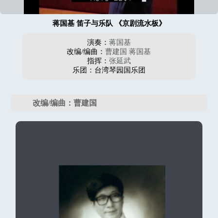
蒋国基 笛子与乐队 《京剧流水板》
演奏：
蒋国基
改编/编曲：
曹建国
蒋国基
指挥：
张延武
乐团：台湾琴园国乐团
改编/编曲：曹建国