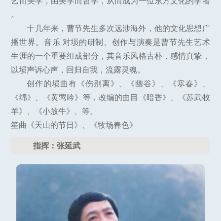
艺而美学，由美学而哲学，从而成为一位东方文化的学者
。
十几年来，曹节先生多次远涉海外，他的文化思想广
播世界。音乐 对埙的研制、创作与演奏是曹节先生艺术
生涯的一个重要组成部分，其音乐风格古朴，感情真挚，
以埙声诉心声，回归自我，流露灵魂。
创作的埙曲有《伤别离》、《幽谷》、《寒春》、
《绵》、《黄莺吟》等，改编的曲目《暗香》、《苏武牧
羊》、《小放牛》、等。
笙曲《天山的节日》、《牧场春色》
指挥：张延武