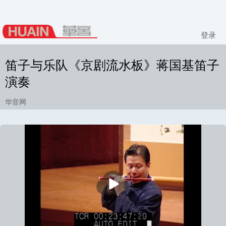
登录
笛子与乐队《京剧流水板》蒋国基笛子
演奏
华音网
播
放