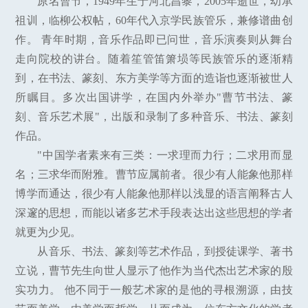
原名曹节，1949年生于河北昌黎，2005年逝世，幼承
祖训，临柳公权帖，60年代入京学民族管乐，兼修谱曲创
作。 青年时期，音乐作品即已问世，音乐演奏则从舞台
走向院校的讲台。随着笙管笛箫埙等民族管乐的逐渐精
到，在书法、篆刻、东方美学等方面的造诣也逐渐被世人
所瞩目。多次出国讲学，在国内外举办"曹节书法、篆
刻、音乐艺术展"，出版和录制了多种音乐、书法、篆刻
作品。
"中国学者素来有三类：一求理而力行；二求用而显
名；三求华而附雅。曹节应属前者。很少有人能象他那样
博学而通达，很少有人能象他那样以浅显的语言阐释古人
深邃的思想，而能以诸多艺术手段表达出这些思想的学者
就更为少见。
从音乐、书法、篆刻等艺术作品，到授徒课学、著书
立说，曹节先生向世人显示了他作为当代杰出艺术家的殷
实功力。 他不同于一般艺术家的是他的寻根溯源，由技