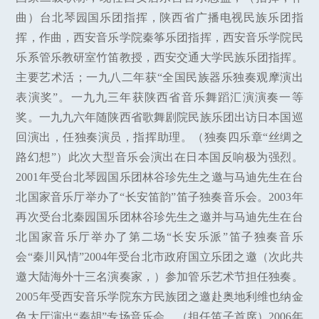
曲）台北琴园国乐团指挥，陕西省广播电视民族乐团指
挥，作曲，西安音乐学院秦筝乐团指挥，西安音乐学院民
乐系管乐教研室竹笛教授，西安交通大学民族乐团指挥。
主要艺术活；一九八二年获“全国民族器乐独奏观摩演出
表演奖”。一九九三年获陕西省音乐舞蹈汇演演奏一等
奖。一九九六年随陕西省歌舞剧院民族乐团出访日本国巡
回演出，任独奏演员，指挥助理。（独奏四乐章“丝绸之
路幻想”）此次大型音乐会演出在日本国反响极为强烈。
2001年受台北琴园国乐团林谷珍先生之邀与马迪先生在台
北国家音乐厅举办了“长安笛韵”笛子独奏音乐会。2003年
再次受台北秦园国乐团林谷珍先生之邀并与马迪先生在台
北国家音乐厅举办了第二场“长安乐派”笛子独奏音乐
会“秦川风情”2004年受台北市政府国立乐团之邀（次此共
邀大陆海外十三名演奏家，）参加管乐艺术节担任独奏。
2005年受西安音乐学院东方民族团之邀赴奥地利维也纳金
色大厅演出“秦胡”专场音乐会。（担任笛子首席）2006年