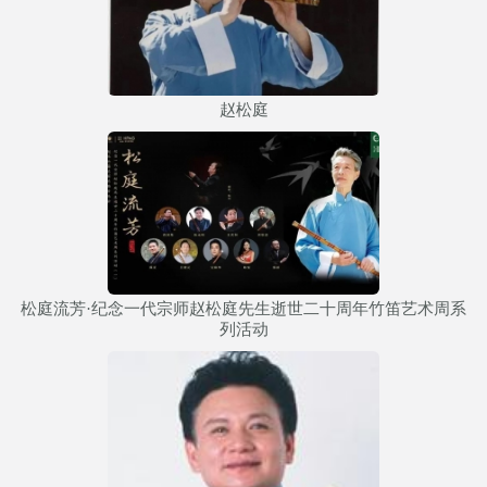
赵松庭
松庭流芳·纪念一代宗师赵松庭先生逝世二十周年竹笛艺术周系
列活动