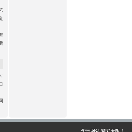
艺
道
海
斯
衬
口
同
华音网站 精彩无限！