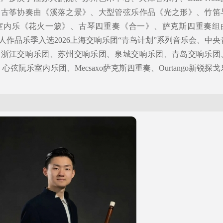
：古筝协奏曲《溪落之景》、大型管弦乐作品《光之形》、竹笛
室内乐《花火一簌》、古琴四重奏《合一》、萨克斯四重奏组
作品乐季入选2026上海交响乐团“青鸟计划”系列音乐会、中央
由浙江交响乐团、苏州交响乐团、泉城交响乐团、青岛交响乐团
弦阮乐室内乐团、Mecsaxo萨克斯四重奏、Ourtango新锐探戈