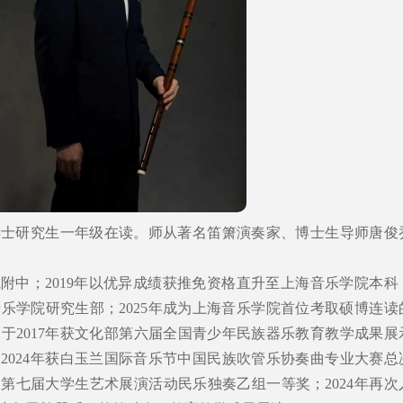
博士研究生一年级在读。师从著名笛箫演奏家、博士生导师唐俊
院附中；2019年以优异成绩获推免资格直升至上海音乐学院本科
音乐学院研究生部；2025年成为上海音乐学院首位考取硕博连读
于2017年获文化部第六届全国青少年民族器乐教育教学成果展
2024年获白玉兰国际音乐节中国民族吹管乐协奏曲专业大赛总
国第七届大学生艺术展演活动民乐独奏乙组一等奖；2024年再次