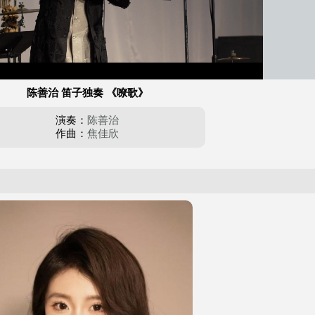
陈善治 笛子独奏 《嘹歌》
演奏：
陈善治
作曲：
焦佳欣