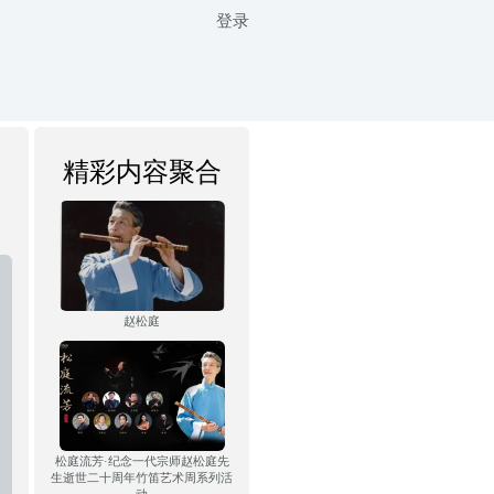
登录
精彩内容聚合
赵松庭
松庭流芳·纪念一代宗师赵松庭先
生逝世二十周年竹笛艺术周系列活