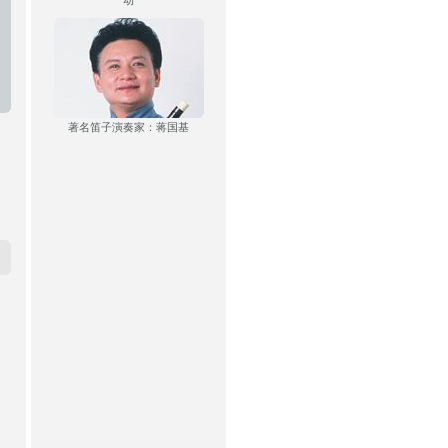
动
著名笛子演奏家：蒋国基