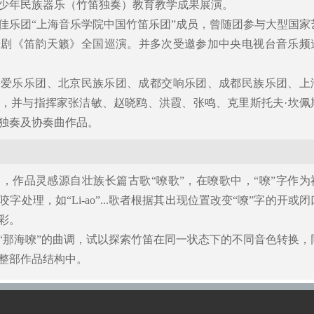
少年民族器乐（竹笛独奏）教育教学成果展演。
佳乐团“上海音乐学院中国竹笛乐团”成员，曾随团参与大型国家
乐剧《笛韵天籁》全国巡演。并多次受邀参加中央电视台音乐频
海爱乐乐团、北京民族乐团、成都交响乐团、成都民族乐团、上
，并与指挥家张洁敏、赵晓鸥、洪霞、张鸣、克里斯托夫·坎佩
独奏及协奏曲作品。
春，作品灵感源自壮族长篇古歌“嘹歌”，在嘹歌中，“嘹”字作为
处理，如“Li-ao”...歌者根据其出现位置改变“嘹”字的开或闭
彩。
“那海嘹”的曲调，试以探索竹笛在同一状态下的不同音色转换，
整部作品结构中。