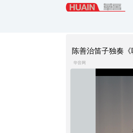
陈善治笛子独奏《
华音网