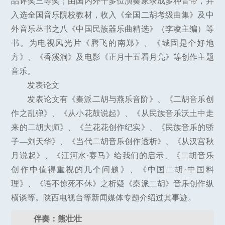
品评奖三等奖；由国内外十多位演奏家录成多种音带，并
入选全国音乐院校教材，收入《全国二胡考级曲集》及中
外音乐丛书之八《中国民族器乐曲精选》（李凌主编）等
书。为电视风光片《腾飞的南郑》、《城固是个好地
方》、《香溪洞》及电影《正月十五看月亮》等创作主题
音乐。
发表论文
发表论文有《秦派二胡与燕乐音阶》、《二胡音乐创
作之乱弹》、《从小花鼓说起》、《从民族音乐沃土中走
来的二胡大师》、《兰花花创作纪实》、《民族音乐的骄
子—刘天华》、《当代二胡音乐创作透析》、《从汉宫秋
月说起》、《江河水·赛马》给我们的启示、《二胡音乐
创作中值得重视的几个问题》、《中国二胡·中国料
理》、《语不惊死不休》之析疑《秦派二胡》音乐创作纵
横谈等。陕西电视台等新闻媒体专题介绍过其事迹。
伴奏：熊壮壮