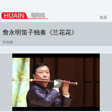
登录
詹永明笛子独奏《兰花花》
华音网
播
放