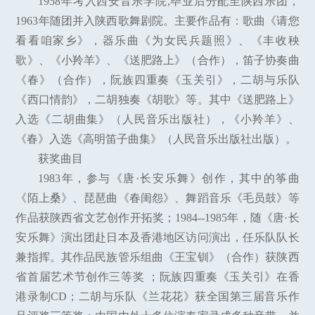
1958年考入西安音乐学院,毕业后分配至陕西乐团，
1963年随团并入陕西歌舞剧院。主要作品有：歌曲《请您
看看咱家乡》，器乐曲《为女民兵题照》、《丰收秧
歌》、《小羚羊》、《送肥路上》（合作），笛子协奏曲
《春》（合作），阮族四重奏《玉关引》，二胡与乐队
《西口情韵》，二胡独奏《胡歌》等。其中《送肥路上》
入选《二胡曲集》（人民音乐出版社），《小羚羊》、
《春》入选《高明笛子曲集》（人民音乐出版社出版）。
获奖曲目
1983年，参与《唐·长安乐舞》创作，其中的筝曲
《陌上桑》、琵琶曲《春闺怨》、舞蹈音乐《毛员鼓》等
作品获陕西省文艺创作开拓奖；1984--1985年，随《唐·长
安乐舞》演出团赴日本及香港地区访问演出，任乐队队长
兼指挥。其作品民族管乐组曲《王宝钏》（合作）获陕西
省首届艺术节创作三等奖 ；阮族四重奏《玉关引》在香
港录制CD；二胡与乐队《兰花花》获全国第三届音乐作