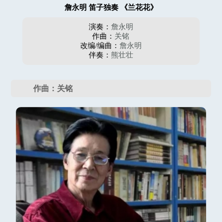
詹永明 笛子独奏 《兰花花》
演奏：
詹永明
作曲：
关铭
改编/编曲：
詹永明
伴奏：
熊壮壮
作曲：关铭