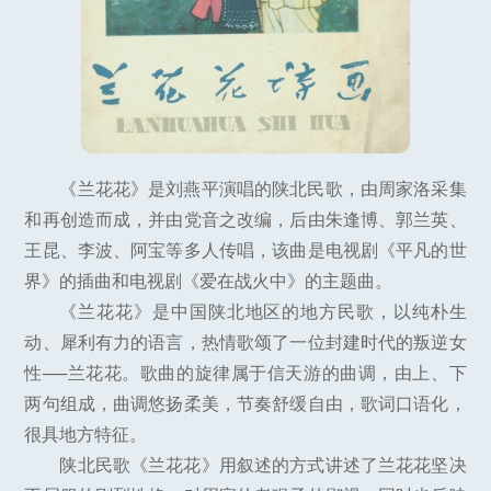
《兰花花》是刘燕平演唱的陕北民歌，由周家洛采集
和再创造而成，并由党音之改编，后由朱逢博、郭兰英、
王昆、李波、阿宝等多人传唱，该曲是电视剧《平凡的世
界》的插曲和电视剧《爱在战火中》的主题曲。
《兰花花》是中国陕北地区的地方民歌，以纯朴生
动、犀利有力的语言，热情歌颂了一位封建时代的叛逆女
性──兰花花。歌曲的旋律属于信天游的曲调，由上、下
两句组成，曲调悠扬柔美，节奏舒缓自由，歌词口语化，
很具地方特征。
陕北民歌《兰花花》用叙述的方式讲述了兰花花坚决