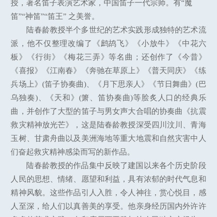
授，著名笛子表演艺术家，中国笛子一代宗师。有“魔
笛”“神笛”“笛王” 之美誉。
陆春龄教授半个多世纪的艺术实践形成独特的艺术流
派，他不仅整理改编了《鹧鸪飞》《小放牛》《中花六
板》《行街》《梅花三弄》等名曲；还创作了《今昔》
《喜报》《江南春》《奔驰在草原上》《普天同庆》《练
兵场上》(笛子协奏曲)、《月下思亲人》《节日舞曲》(巴
乌独奏)、《天和》(箫、笛协奏曲)等脍炙人口的经典乐
曲，并创作了大型的笛子与男女声大合唱的协奏曲《抗震
救灾精神放光芒》，这是陆春龄教授深受四川汶川、青海
玉树、甘肃舟曲以及美洲海地等重大地震和自然灾害中人
们奋起救灾精神感染而写的新作品。
陆春龄教授的作品集中反映了建国以来各个历史阶段
人民的思想、情绪、愿望和利益，具有浓郁的时代气息和
精神风貌。这些作品引人入胜，令人神往，赏心悦目，感
人至深，给人们以真善美的享受。他亲身经历国内外许许