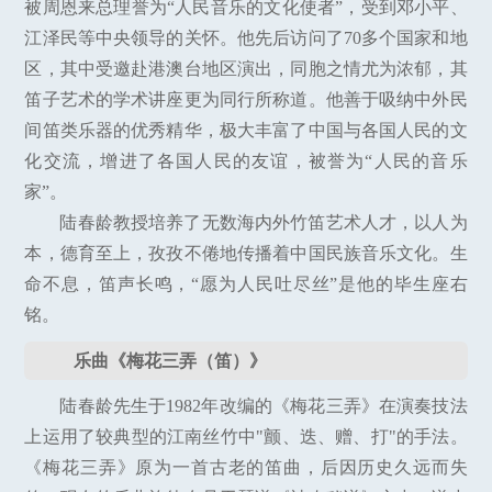
被周恩来总理誉为“人民音乐的文化使者”，受到邓小平、
江泽民等中央领导的关怀。他先后访问了70多个国家和地
区，其中受邀赴港澳台地区演出，同胞之情尤为浓郁，其
笛子艺术的学术讲座更为同行所称道。他善于吸纳中外民
间笛类乐器的优秀精华，极大丰富了中国与各国人民的文
化交流，增进了各国人民的友谊，被誉为“人民的音乐
家”。
陆春龄教授培养了无数海内外竹笛艺术人才，以人为
本，德育至上，孜孜不倦地传播着中国民族音乐文化。生
命不息，笛声长鸣，“愿为人民吐尽丝”是他的毕生座右
铭。
乐曲《梅花三弄（笛）》
陆春龄先生于1982年改编的《梅花三弄》在演奏技法
上运用了较典型的江南丝竹中"颤、迭、赠、打"的手法。
《梅花三弄》原为一首古老的笛曲，后因历史久远而失