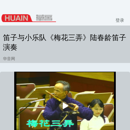
登录
笛子与小乐队《梅花三弄》陆春龄笛子
演奏
华音网
播
放