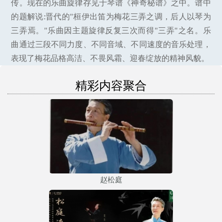
传。现在的乐曲旋律存见于琴谱《神奇秘谱》之中。谱中
的题解说:晋代的"桓伊出笛为梅花三弄之调，后人以琴为
三弄焉。"乐曲因主题旋律反复三次而得"三弄"之名。乐
曲通过三段不同力度、不同音域、不同速度的音乐处理，
表现了梅花品格高洁、不畏风霜、迎春绽放的精神风貌。
精彩内容聚合
赵松庭