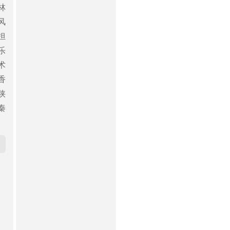
林
风
担
乐
术
香
陕
秦