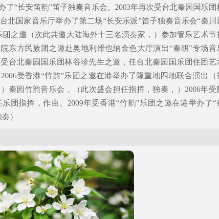
了“长安笛韵”笛子独奏音乐会。2003年再次受台北秦园国乐团
台北国家音乐厅举办了第二场“长安乐派”笛子独奏音乐会“秦川
国立乐团之邀（次此共邀大陆海外十三名演奏家，）参加管乐艺术节
乐学院东方民族团之邀赴奥地利维也纳金色大厅演出“秦胡”专场音
6年受台北秦园国乐团林谷珍先生之邀，任台北秦园国乐团住团艺
2006受香港“竹韵”乐团之邀在港举办了隆重地四地联合演出（
）秦园竹韵音乐会，（此次盛会担任指挥，独奏，）2006年受
乐团指挥，作曲。2009年受香港“竹韵”乐团之邀在港举办了“
独奏）