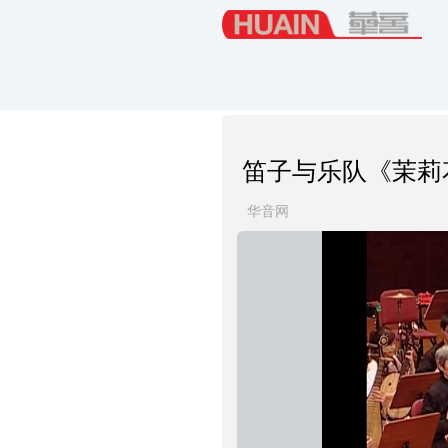
笛子与乐队《茉莉
华音网