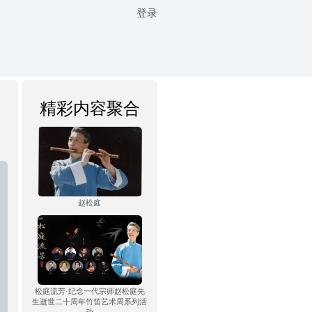
登录
精彩内容聚合
赵松庭
松庭流芳·纪念一代宗师赵松庭先
生逝世二十周年竹笛艺术周系列活