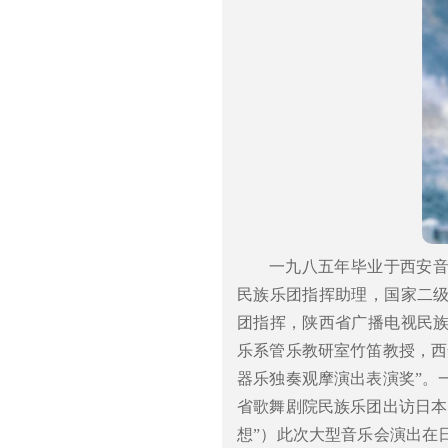
一九八五年毕业于西安
民族乐团指挥助理，国家二
团指挥，陕西省广播电视民
乐系管乐教研室竹笛教授，西
器乐独奏观摩演出表演奖”。
省歌舞剧院民族乐团出访日本
想”）此次大型音乐会演出在