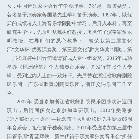
长，中国音乐家学会竹笛学会理事。7岁起，跟随姑父，
著名笛子演奏家蒋国基先生学习笛子演奏。1997年，以优
异的成绩考入上海音乐学院附中学习，后升入本科，再至
研究生毕业，先后师从戴树红教授，著名笛子演奏家詹永
明教授。在导师们的悉心教导下，曾荣获第二届文化
部“文华杯”优秀演奏奖，第三届文化部“文华奖”铜奖，第
一届松庭杯中国竹笛邀请赛成人专业组金奖。2016年成功
举办《悦洲醉笛》个人独奏音乐会，并发行首张个人专
辑，受到业内人士的一致好评。先后曾在浙江省歌舞剧院
民乐团，广东省歌舞剧院民乐团，浙江交响乐团工作至
今。
2007年,受邀参加浙江省歌舞剧院民乐团赴欧洲巡回
演出，后随团多次赴京参加重要演出。2010年受邀参
加“万壑松风一脉香”—纪念笛子大师赵松庭先生诞辰86周
年音乐会，担任笛子独奏演出。2011年受邀参加第三届中
国管乐周“青蓝辉映—新生代笛子演奏家独奏音乐会”担任