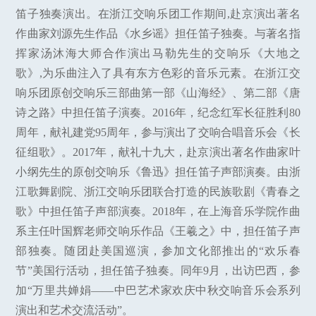
笛子独奏演出。在浙江交响乐团工作期间,赴京演出著名
作曲家刘源先生作品《水乡谣》担任笛子独奏。与著名指
挥家汤沐海大师合作演出马勒先生的交响乐《大地之
歌》,为乐曲注入了具有东方色彩的音乐元素。在浙江交
响乐团原创交响乐三部曲第一部《山海经》、第二部《唐
诗之路》中担任笛子演奏。2016年，纪念红军长征胜利80
周年，献礼建党95周年，参与演出了交响合唱音乐会《长
征组歌》。2017年，献礼十九大，赴京演出著名作曲家叶
小纲先生的原创交响乐《鲁迅》担任笛子声部演奏。由浙
江歌舞剧院、浙江交响乐团联合打造的民族歌剧《青春之
歌》中担任笛子声部演奏。2018年，在上海音乐学院作曲
系主任叶国辉老师交响乐作品《王羲之》中，担任笛子声
部独奏。随团赴美国巡演，参加文化部推出的“欢乐春
节”美国行活动，担任笛子独奏。同年9月，出访巴西，参
加“万里共婵娟——中巴艺术家欢庆中秋交响音乐会系列
演出和艺术交流活动”。