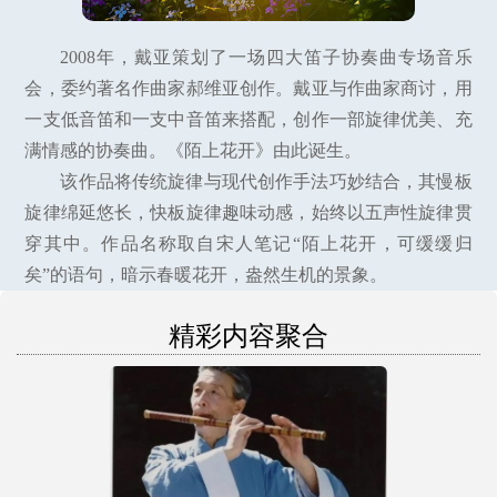
2008年，戴亚策划了一场四大笛子协奏曲专场音乐
会，委约著名作曲家郝维亚创作。戴亚与作曲家商讨，用
一支低音笛和一支中音笛来搭配，创作一部旋律优美、充
满情感的协奏曲。《陌上花开》由此诞生。
该作品将传统旋律与现代创作手法巧妙结合，其慢板
旋律绵延悠长，快板旋律趣味动感，始终以五声性旋律贯
穿其中。作品名称取自宋人笔记“陌上花开，可缓缓归
矣”的语句，暗示春暖花开，盎然生机的景象。
精彩内容聚合