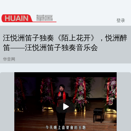
登录
汪悦洲笛子独奏《陌上花开》，悦洲醉
笛——汪悦洲笛子独奏音乐会
华音网
播
放