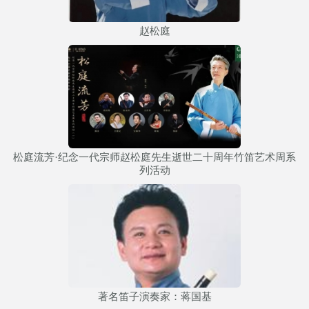
赵松庭
松庭流芳·纪念一代宗师赵松庭先生逝世二十周年竹笛艺术周系
列活动
著名笛子演奏家：蒋国基