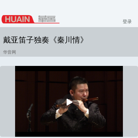
登录
戴亚笛子独奏《秦川情》
华音网
播
放