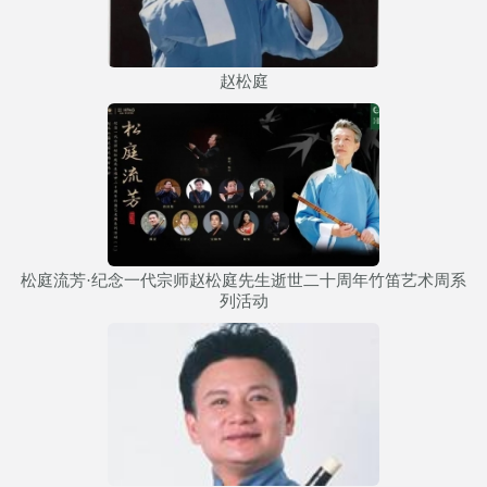
赵松庭
松庭流芳·纪念一代宗师赵松庭先生逝世二十周年竹笛艺术周系
列活动