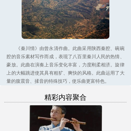
《秦川情》由曾永清作曲。此曲采用陕西秦腔、碗碗
腔的音乐素材写作而成，表现了八百里秦川人民的热情、
豪放。此曲在演奏上音乐变化丰富，力度刚柔相济。旋律
上的大幅跳进使其具有粗犷、爽快的风格。此曲运用了大
量的腹震音、揉音的特殊技巧，使乐曲更富特色。
精彩内容聚合