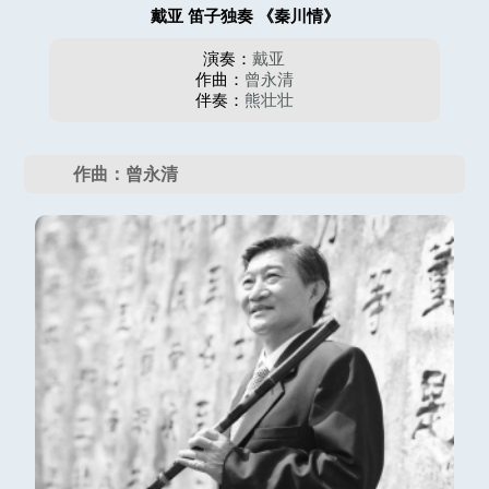
戴亚 笛子独奏 《秦川情》
演奏：
戴亚
作曲：
曾永清
伴奏：
熊壮壮
作曲：曾永清