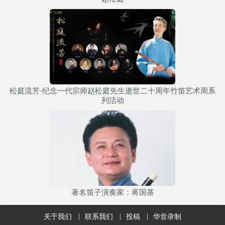
松庭流芳·纪念一代宗师赵松庭先生逝世二十周年竹笛艺术周系
列活动
著名笛子演奏家：蒋国基
关于我们
联系我们
投稿
华音录制