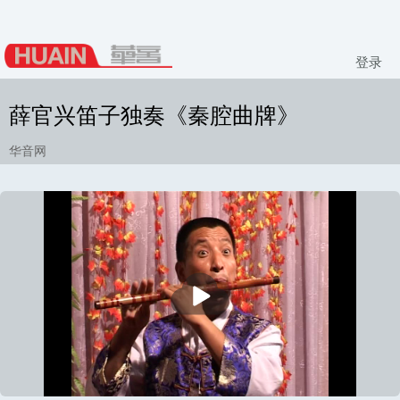
登录
薛官兴笛子独奏《秦腔曲牌》
华音网
播
放