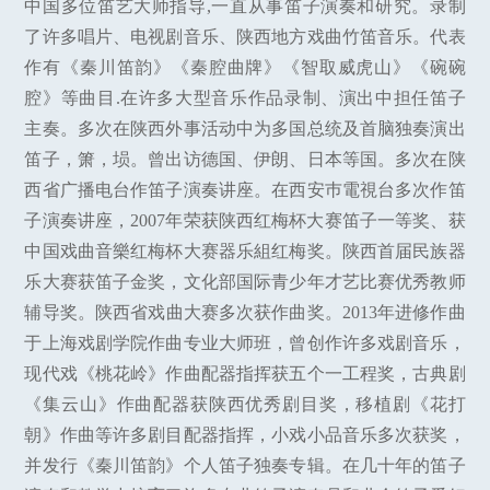
中国多位笛艺大师指导,一直从事笛子演奏和研究。录制
了许多唱片、电视剧音乐、陕西地方戏曲竹笛音乐。代表
作有《秦川笛韵》《秦腔曲牌》《智取威虎山》《碗碗
腔》等曲目.在许多大型音乐作品录制、演出中担任笛子
主奏。多次在陕西外事活动中为多国总统及首脑独奏演出
笛子，箫，埙。曾出访德国、伊朗、日本等国。多次在陕
西省广播电台作笛子演奏讲座。在西安巿電視台多次作笛
子演奏讲座，2007年荣获陕西红梅杯大赛笛子一等奖、获
中国戏曲音樂红梅杯大赛器乐組红梅奖。陕西首届民族器
乐大赛获笛子金奖，文化部国际青少年才艺比赛优秀教师
辅导奖。陕西省戏曲大赛多次获作曲奖。2013年进修作曲
于上海戏剧学院作曲专业大师班，曾创作许多戏剧音乐，
现代戏《桃花岭》作曲配器指挥获五个一工程奖，古典剧
《集云山》作曲配器获陕西优秀剧目奖，移植剧《花打
朝》作曲等许多剧目配器指挥，小戏小品音乐多次获奖，
并发行《秦川笛韵》个人笛子独奏专辑。在几十年的笛子