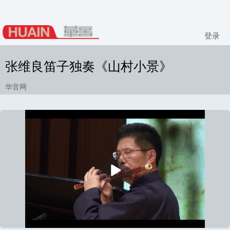
登录
张维良笛子独奏《山村小景》
华音网
播
放