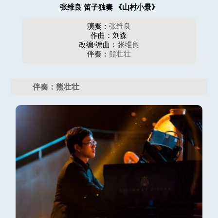
张维良 笛子独奏 《山村小景》
演奏：
张维良
作曲：刘森
改编/编曲：
张维良
伴奏：
熊壮壮
伴奏：熊壮壮