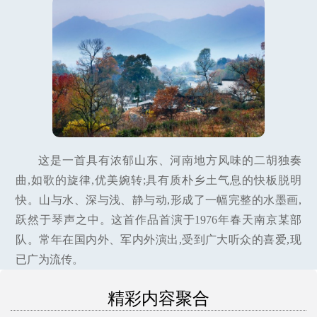
这是一首具有浓郁山东、河南地方风味的二胡独奏
曲,如歌的旋律,优美婉转;具有质朴乡土气息的快板脱明
快。山与水、深与浅、静与动,形成了一幅完整的水墨画,
跃然于琴声之中。这首作品首演于1976年春天南京某部
队。常年在国内外、军内外演出,受到广大听众的喜爱,现
已广为流传。
精彩内容聚合