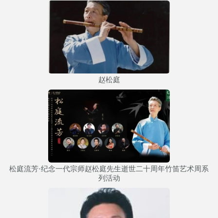
赵松庭
松庭流芳·纪念一代宗师赵松庭先生逝世二十周年竹笛艺术周系
列活动