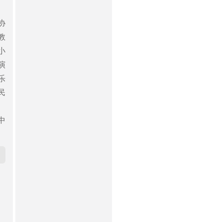
协
教
小
演
乐
民
中