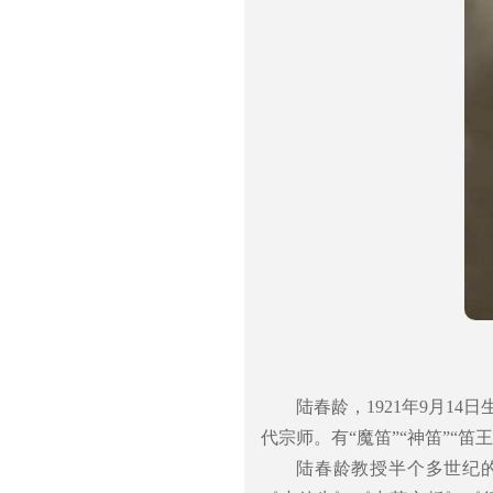
陆春龄，1921年9月1
代宗师。有“魔笛”“神笛”“笛王
陆春龄教授半个多世纪