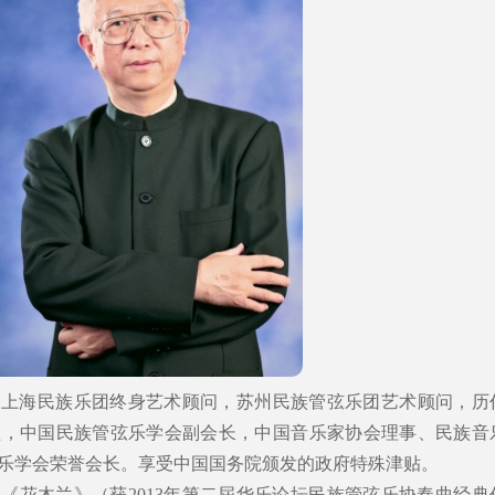
。上海民族乐团终身艺术顾问，苏州民族管弦乐团艺术顾问，历
监，中国民族管弦乐学会副会长，中国音乐家协会理事、民族音
乐学会荣誉会长。享受中国国务院颁发的政府特殊津贴。
《花木兰》（获2013年第二屆华乐论坛民族管弦乐协奏曲经典