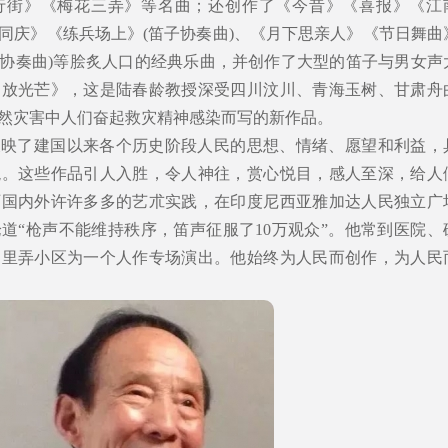
行街》《梅花三弄》等名曲；还创作了《今昔》《喜报》《江
同庆》《练兵场上》(笛子协奏曲)、《月下思亲人》《节日舞曲
、笛协奏曲)等脍炙人口的经典乐曲，并创作了大型的笛子与男女声
神放光芒》，这是陆春龄教授深受四川汶川、青海玉树、甘肃舟
然灾害中人们奋起救灾精神感染而写的新作品。
反映了建国以来各个历史阶段人民的思想、情绪、愿望和利益，
貌。这些作品引人入胜，令人神往，赏心悦目，感人至深，给人
历国内外许许多多的艺朮实践，在印度尼西亚雅加达人民独立广
论道“枪声不能维持秩序，笛声征服了10万观众”。他常到医院、
道里弄小区为一个人作专场演出。他始终为人民而创作，为人民