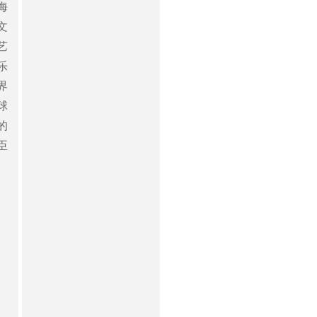
海
文
艺
乐
界
球
的
臣