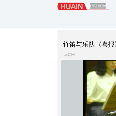
竹笛与乐队《喜报
华音网