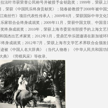
州拉法叶市获荣誉公民称号并被授予金钥匙奖；1999年，荣获上
4月，荣获《中国民乐终身贡献奖》；陆春龄教授于2008年被中国
江南丝竹》项目代表性传承人；2009年8月，荣获国际中华文化
乐家联合会终身成就奖；2009年11月，荣获中国文联、中国音
奖终身成就奖；2010年，荣获上海市委宣传部授予的上海文艺
共和国杰出艺术家奖；2012年3月，受鼎艺华乐团邀请在新加坡环
终身成就奖；2012年7月，荣获上海市文学艺术界联合会颁发
事迹被《中国人名大辞典》（当代人物卷）《中华人民共和国功
大典》《劳模风采》等收录。