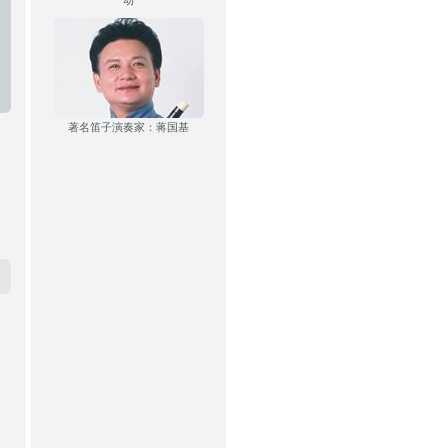
动
著名笛子演奏家：蒋国基