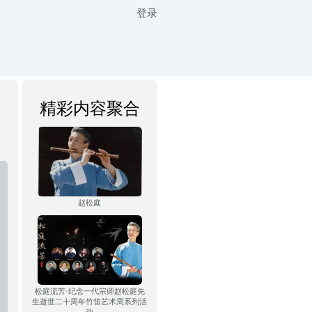
登录
精彩内容聚合
赵松庭
松庭流芳·纪念一代宗师赵松庭先
生逝世二十周年竹笛艺术周系列活