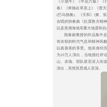
《小放牛》《中花六板》《
春》《奔驰在草原上》《普天
(巴乌独奏)、《天和》(箫
合唱的协奏曲《抗震救灾精
以及美洲海地等重大地震和自
陆春龄教授的作品集中
有浓郁的时代气息和精神风
以真善美的享受。他亲身经
为10万人演出，当地报社评
山、农场、部队甚至深入街
演出，其情其景感人至深。