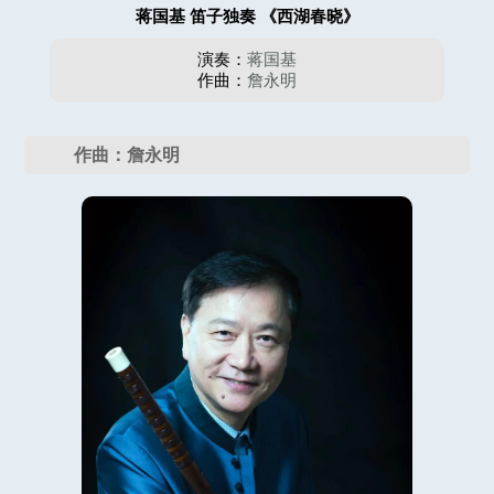
蒋国基 笛子独奏 《西湖春晓》
演奏：
蒋国基
作曲：
詹永明
作曲：詹永明