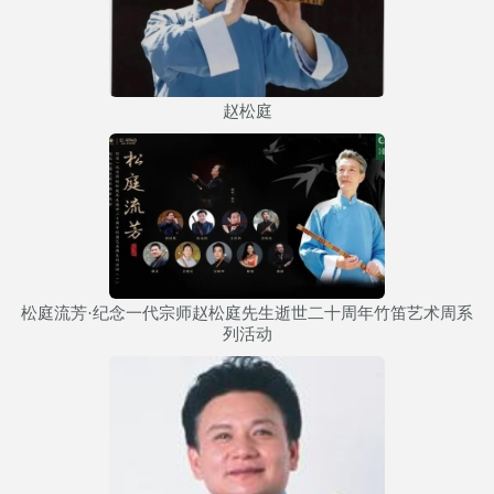
赵松庭
松庭流芳·纪念一代宗师赵松庭先生逝世二十周年竹笛艺术周系
列活动