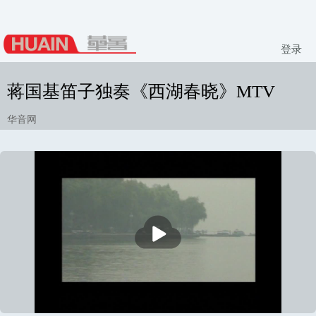
登录
蒋国基笛子独奏《西湖春晓》MTV
华音网
播
放