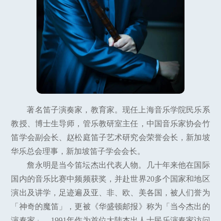
著名笛子演奏家，教育家。现任上海音乐学院民乐系
教授、博士生导师，管乐教研室主任，中国音乐家协会竹
笛学会副会长、赵松庭笛子艺术研究会荣誉会长，新加坡
华乐总会理事，新加坡笛子学会会长。
詹永明是当今笛坛杰出代表人物。几十年来他在国际
国内的音乐比赛中频频获奖，并赴世界20多个国家和地区
演出及讲学，足迹遍及亚、非、欧、美各国，被人们誉为
「神奇的魔笛」，更被《华盛顿邮报》称为「当今杰出的
演奏家」。1991年作为首位大陆杰出人士民乐演奏家访问