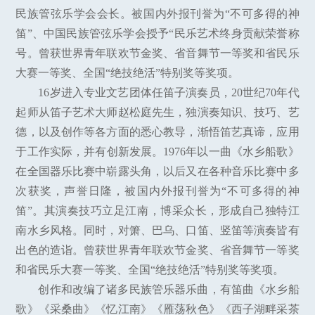
民族管弦乐学会会长。被国内外报刊誉为“不可多得的神
笛”、中国民族管弦乐学会授予“民乐艺术终身贡献荣誉称
号。曾获世界青年联欢节金奖、省音舞节一等奖和省民乐
大赛一等奖、全国“绝技绝活”特别奖等奖项。
16岁进入专业文艺团体任笛子演奏员，20世纪70年代
起师从笛子艺术大师赵松庭先生，独演奏知识、技巧、艺
德，以及创作等各方面的悉心教导，渐悟笛艺真谛，应用
于工作实际，并有创新发展。1976年以一曲《水乡船歌》
在全国器乐比赛中崭露头角，以后又在各种音乐比赛中多
次获奖，声誉日隆，被国内外报刊誉为“不可多得的神
笛”。其演奏技巧立足江南，博采众长，形成自己独特江
南水乡风格。同时，对箫、巴乌、口笛、竖笛等演奏皆有
出色的造诣。曾获世界青年联欢节金奖、省音舞节一等奖
和省民乐大赛一等奖、全国“绝技绝活”特别奖等奖项。
创作和改编了诸多民族管乐器乐曲，有笛曲《水乡船
歌》《采桑曲》《忆江南》《雁荡秋色》《西子湖畔采茶