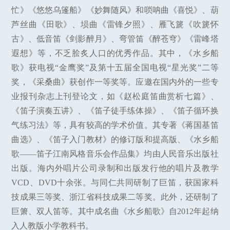
忙》《悠悠乌篷船》《妙舞随风》和唢呐曲《喜悦》、葫
芦丝曲《田歌》、埙曲《雷锋夕照》、雁飞篪《吹篪怀
古》、低音笛《剑影醉月》、弯管笛《醉苍穹》《雷峰塔
遐想》等，不乏脍炙人口的优秀作品。其中，《水乡船
歌》获电视“金鹰奖”及第十五届全国电视“星光奖”二等
奖，《采桑曲》获创作一等奖等。应邀在国内外的一些专
业报刊杂志上刊登论文，如《赵松庭笛曲赏析七篇》、
《笛子演奏五讲》、《笛子徒手练体操》、《笛子循环换
气练习法》等，具有较高的学术价值。其专著《蒋国基笛
曲选》、《笛子入门教材》的修订版和提高版、《水乡船
歌——笛子江南风格音乐会作品集》均由人民音乐出版社
出版。海内外唱片公司录制和出版发行他的唱片及教学
VCD、DVD十余张。与同仁共同研制了巨笛，获国家科
技成果三等奖、浙江省科技成果二等奖。此外，还研制了
巨箫、双人笛等。其中成名曲《水乡船歌》自2012年起纳
入人教版小学教科书。