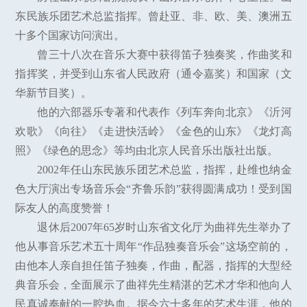
东民族乐团艺术总监指挥。曾赴亚、非、欧、美、澳洲五
十多个国家访问演出。
曾三十八次在音乐大赛中获得笛子独奏奖，作曲奖和
指挥奖，并受到山东省人民政府（通令嘉奖）和国家（文
华新节目奖）。
他的六部器乐专著和代表作《列车奔向北京》《沂河
欢歌》《向往》《走进快活岭》《金色的山东》《龙灯高
照》《绿色的思念》等均由北京人民音乐出版社出版。
2002年任山东民族乐团艺术总监，指挥，赴维也纳金
色大厅演出专场音乐会“齐鲁乐韵”获得圆满成功！受到国
际友人的高度赞誉！
退休后2007年65岁时山东省文化厅为曲祥先生举办了
他从事音乐艺术五十周年“作品独奏音乐会”这场空前的，
由他本人亲自担任笛子独奏，作曲，配器，指挥的大型经
典音乐会，全面展示了曲祥先生精湛的艺术才华和他向人
民真诚奉献的一腔热血。据今六十多年的艺术生涯，他的