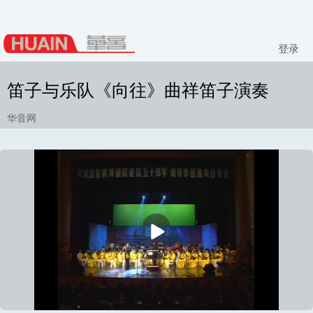
登录
笛子与乐队《向往》曲祥笛子演奏
华音网
播
放