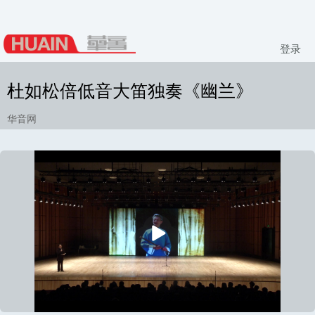
登录
杜如松倍低音大笛独奏《幽兰》
华音网
播
放