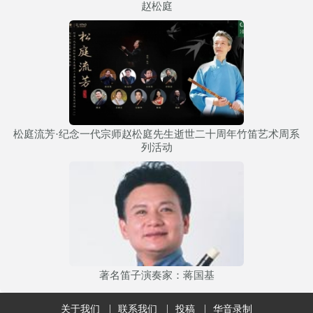
赵松庭
松庭流芳·纪念一代宗师赵松庭先生逝世二十周年竹笛艺术周系
列活动
著名笛子演奏家：蒋国基
关于我们
联系我们
投稿
华音录制