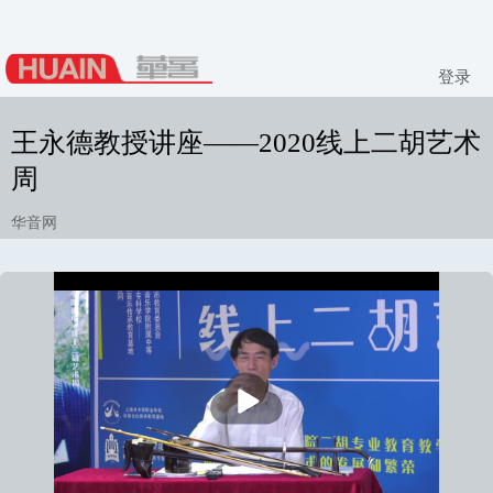
登录
王永德教授讲座——2020线上二胡艺术
周
华音网
播
放