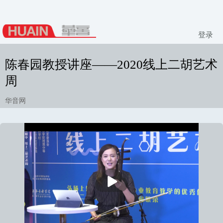
登录
陈春园教授讲座——2020线上二胡艺术
周
华音网
播
放