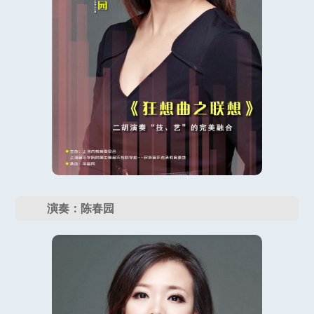
演奏：陈春园