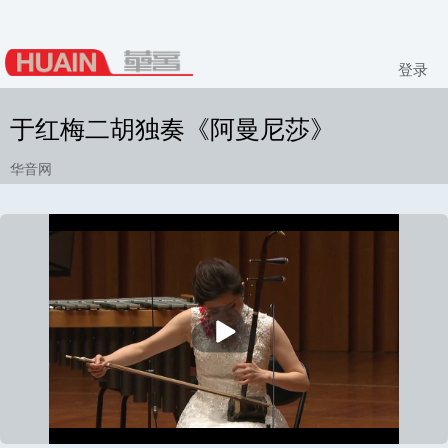
登录
于红梅二胡独奏《阿曼尼莎》
华音网
播
放