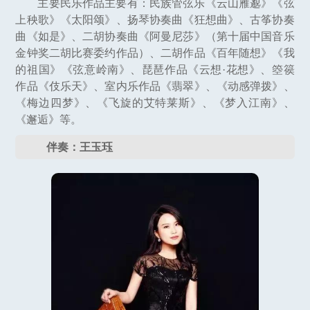
主要民乐作品主要有：民族管弦乐《云山雁邈》《弦
上秧歌》《太阳颂》、扬琴协奏曲《狂想曲》、古筝协奏
曲《如是》、二胡协奏曲《阿曼尼莎》（第十届中国音乐
金钟奖二胡比赛委约作品）、二胡作品《百年随想》《我
的祖国》《弦意岭南》、琵琶作品《云想·花想》、箜篌
作品《伎乐天》、室内乐作品《翡翠》、《动感弹拨》、
《梅边四梦》、《飞旋的艾特莱斯》、《梦入江南》、
《邂逅》等。
伴奏：王玉珏