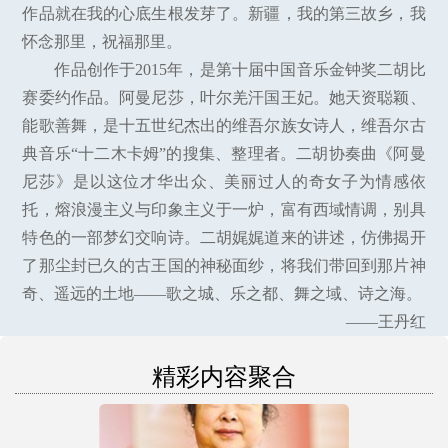
作品就在我的心底生根发芽了。新疆，我的第三故乡，我
怀念那里，祝福那里。
作品创作于2015年，是第十届中国音乐金钟奖二胡比
赛委约作品。阿曼尼莎，叶尔羌汗国王妃。她天资聪颖、
能歌善舞，是十五世纪杰出的维吾尔族女诗人，维吾尔古
典音乐“十二木卡姆”的搜集、整理者。二胡协奏曲《阿曼
尼莎》是以这位才华出众、美丽过人的奇女子为情感依
托，熔浪漫主义与印象主义于一炉，富有西域情调，别具
特色的一部梦幻交响诗。二胡娓娓道来的讲述，仿佛揭开
了那尘封已久的古王国的神秘面纱，将我们带回到那片神
奇、遥远的土地——歌之城、乐之都、舞之域、诗之海。
——王丹红
精彩内容聚合