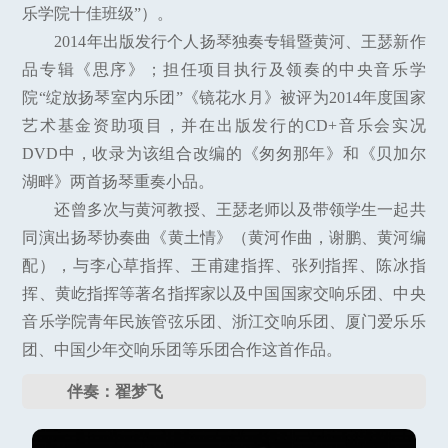
乐学院十佳班级”）。
2014年出版发行个人扬琴独奏专辑暨黄河、王瑟新作
品专辑《思序》；担任项目执行及领奏的中央音乐学
院“绽放扬琴室内乐团”《镜花水月》被评为2014年度国家
艺术基金资助项目，并在出版发行的CD+音乐会实况
DVD中，收录为该组合改编的《匆匆那年》和《贝加尔
湖畔》两首扬琴重奏小品。
还曾多次与黄河教授、王瑟老师以及带领学生一起共
同演出扬琴协奏曲《黄土情》（黄河作曲，谢鹏、黄河编
配），与李心草指挥、王甫建指挥、张列指挥、陈冰指
挥、黄屹指挥等著名指挥家以及中国国家交响乐团、中央
音乐学院青年民族管弦乐团、浙江交响乐团、厦门爱乐乐
团、中国少年交响乐团等乐团合作这首作品。
伴奏：翟梦飞