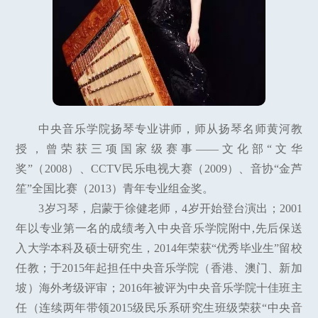
中央音乐学院扬琴专业讲师，师从扬琴名师黄河教
授，曾荣获三项国家级赛事——文化部“文华
奖”（2008）、CCTV民乐电视大赛（2009）、音协“金芦
笙”全国比赛（2013）青年专业组金奖。
3岁习琴，启蒙于徐健老师，4岁开始登台演出；2001
年以专业第一名的成绩考入中央音乐学院附中,先后保送
入大学本科及硕士研究生，2014年荣获“优秀毕业生”留校
任教；于2015年起担任中央音乐学院（香港、澳门、新加
坡）海外考级评审；2016年被评为中央音乐学院十佳班主
任（连续两年带领2015级民乐系研究生班级荣获“中央音