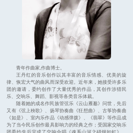
青年作曲家,作曲博士。
王丹红的音乐创作以其丰富的音乐情感、优美的旋
律、恢宏大气的曲风而深受欢迎。近年来，她接受许多乐
团的邀请，委约创作了大量优秀的作品，其创作涉猎民
乐、交响乐、舞蹈、影视等各类音乐体裁。
随着她的成名作民族管弦乐《云山雁邈》问世，先后
又有《弦上秧歌》、扬琴协奏曲《狂想曲》、古筝协奏曲
《如是》、室内乐作品《动感弹拨》、《翡翠》等作品成
为了当今民乐创作最具影响力的经典之作；受国家交响乐
团委约先后完成了交响合唱《魂系山河之硝烟如虹》、