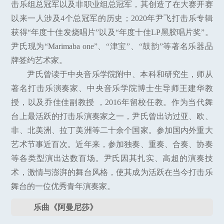
击乐组总冠军以及非职业组总冠军，其创造了在大赛开赛
以来一人涉及4个总冠军的历史；2020年尹飞打击乐专辑
获得“年度十佳发烧唱片”以及“年度十佳LP黑胶唱片奖”。
尹氏现为“Marimaba one”、“津宝”、“鼓韵”等著名乐器品
牌签约艺术家。
尹氏曾读于中央音乐学院附中、本科和研究生，师从
著名打击乐演奏家、中央音乐学院博士生导师王建华教
授，以及乔佳佳副教授 ，2016年留校任教。作为当代舞
台上最活跃的打击乐演奏家之一，尹氏曾出访过亚、欧、
非、北美洲、拉丁美洲等二十余个国家。参加国内外重大
艺术节事近百次。近年来，参加独奏、重奏、合奏、协奏
等各类型演出达数百场。尹氏因其扎实、高超的演奏技
术，激情与澎湃的舞台风格，使其成为活跃在当今打击乐
舞台的一位优秀青年演奏家。
乐曲《阿曼尼莎》