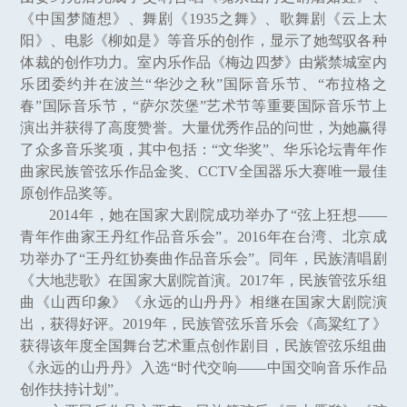
《中国梦随想》、舞剧《1935之舞》、歌舞剧《云上太
阳》、电影《柳如是》等音乐的创作，显示了她驾驭各种
体裁的创作功力。室内乐作品《梅边四梦》由紫禁城室内
乐团委约并在波兰“华沙之秋”国际音乐节、“布拉格之
春”国际音乐节，“萨尔茨堡”艺术节等重要国际音乐节上
演出并获得了高度赞誉。大量优秀作品的问世，为她赢得
了众多音乐奖项，其中包括：“文华奖”、华乐论坛青年作
曲家民族管弦乐作品金奖、CCTV全国器乐大赛唯一最佳
原创作品奖等。
2014年，她在国家大剧院成功举办了“弦上狂想——
青年作曲家王丹红作品音乐会”。2016年在台湾、北京成
功举办了“王丹红协奏曲作品音乐会”。同年，民族清唱剧
《大地悲歌》在国家大剧院首演。2017年，民族管弦乐组
曲《山西印象》《永远的山丹丹》相继在国家大剧院演
出，获得好评。2019年，民族管弦乐音乐会《高粱红了》
获得该年度全国舞台艺术重点创作剧目，民族管弦乐组曲
《永远的山丹丹》入选“时代交响——中国交响音乐作品
创作扶持计划”。